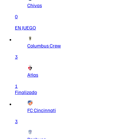
Chivas
0
EN JUEGO
Columbus Crew
3
Atlas
1
Finalizado
FC Cincinnati
3