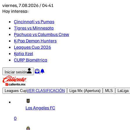
viernes, 7.08.2026 / 04:41
Hoy interesa:
Cincinnati vs Pumas
Tigres vs Minnesota
Pachuca vs Columbus Crew
K-Pop Demon Hunters
Leagues Cup 2026
Katia Itzel
CURP Biométrica
Iniciar sesión
Leagues Cup
VER CLASIFICACIÓN
Liga Mx (Apertura)
MLS
LaLiga
Los Angeles FC
0