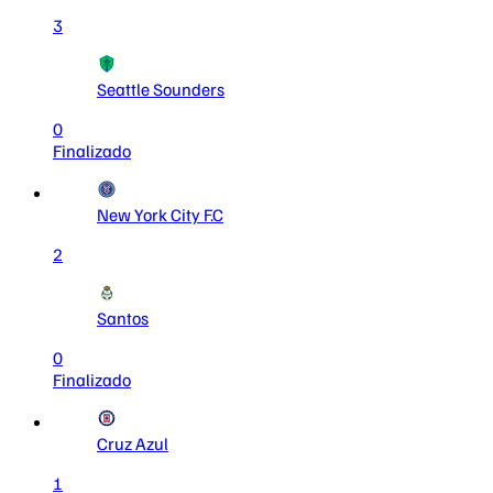
3
Seattle Sounders
0
Finalizado
New York City F.C
2
Santos
0
Finalizado
Cruz Azul
1