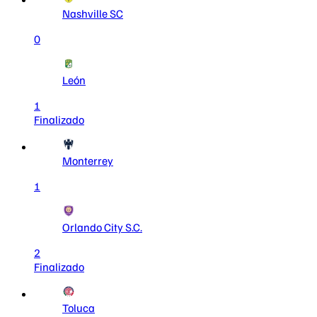
Nashville SC
0
León
1
Finalizado
Monterrey
1
Orlando City S.C.
2
Finalizado
Toluca