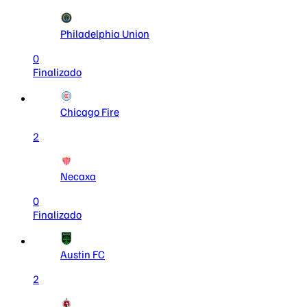
Philadelphia Union
0
Finalizado
Chicago Fire
2
Necaxa
0
Finalizado
Austin FC
2