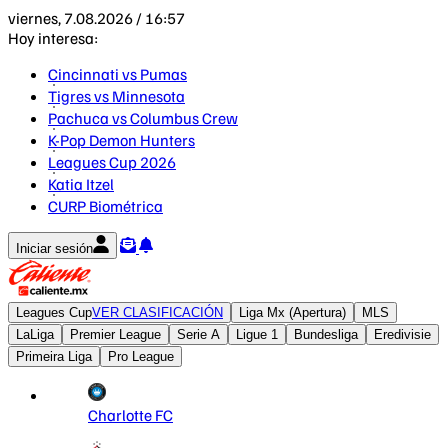
viernes, 7.08.2026 / 16:57
Hoy interesa:
Cincinnati vs Pumas
Tigres vs Minnesota
Pachuca vs Columbus Crew
K-Pop Demon Hunters
Leagues Cup 2026
Katia Itzel
CURP Biométrica
Iniciar sesión
Leagues Cup
VER CLASIFICACIÓN
Liga Mx (Apertura)
MLS
LaLiga
Premier League
Serie A
Ligue 1
Bundesliga
Eredivisie
Primeira Liga
Pro League
Charlotte FC