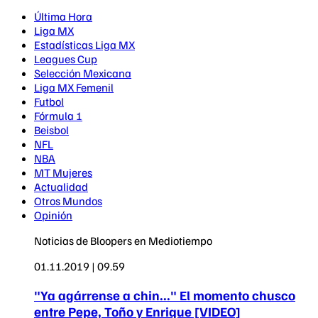
Última Hora
Liga MX
Estadísticas Liga MX
Leagues Cup
Selección Mexicana
Liga MX Femenil
Futbol
Fórmula 1
Beisbol
NFL
NBA
MT Mujeres
Actualidad
Otros Mundos
Opinión
Noticias de Bloopers en Mediotiempo
01.11.2019 | 09.59
"Ya agárrense a chin..." El momento chusco
entre Pepe, Toño y Enrique [VIDEO]