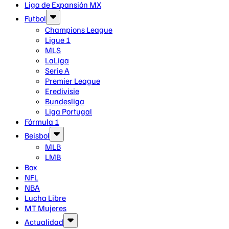
Liga de Expansión MX
Futbol
Champions League
Ligue 1
MLS
LaLiga
Serie A
Premier League
Eredivisie
Bundesliga
Liga Portugal
Fórmula 1
Beisbol
MLB
LMB
Box
NFL
NBA
Lucha Libre
MT Mujeres
Actualidad