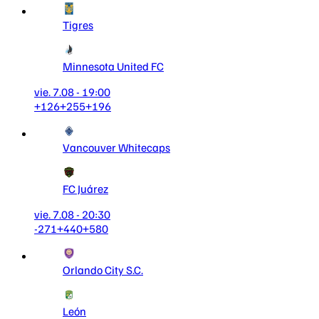
Tigres
Minnesota United FC
vie. 7.08 - 19:00
+126
+255
+196
Vancouver Whitecaps
FC Juárez
vie. 7.08 - 20:30
-271
+440
+580
Orlando City S.C.
León