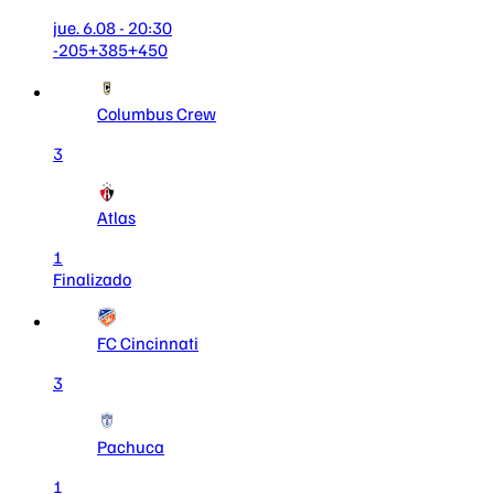
jue. 6.08 - 20:30
-205
+385
+450
Columbus Crew
3
Atlas
1
Finalizado
FC Cincinnati
3
Pachuca
1