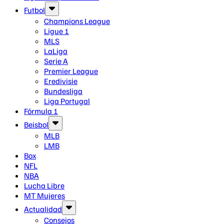
Futbol
Champions League
Ligue 1
MLS
LaLiga
Serie A
Premier League
Eredivisie
Bundesliga
Liga Portugal
Fórmula 1
Beisbol
MLB
LMB
Box
NFL
NBA
Lucha Libre
MT Mujeres
Actualidad
Consejos