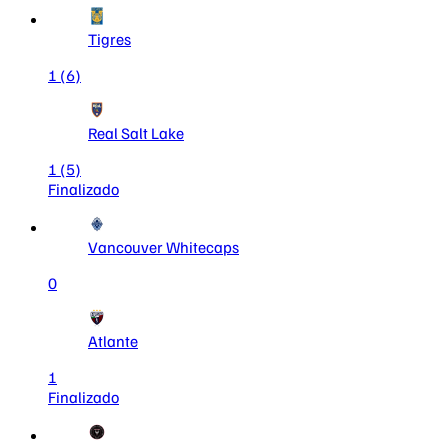
Tigres
1
(6)
Real Salt Lake
1
(5)
Finalizado
Vancouver Whitecaps
0
Atlante
1
Finalizado