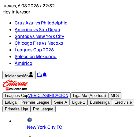
jueves, 6.08.2026 / 22:32
Hoy interesa:
Cruz Azul vs Philadelphia
América vs San Diego
Santos vs New York City
Chicago Fire vs Necaxa
Leagues Cup 2026
Selección Mexicana
América
Iniciar sesión
Leagues Cup
VER CLASIFICACIÓN
Liga Mx (Apertura)
MLS
LaLiga
Premier League
Serie A
Ligue 1
Bundesliga
Eredivisie
Primeira Liga
Pro League
New York City F.C