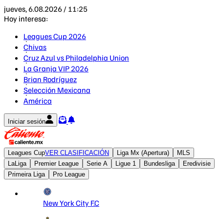
jueves, 6.08.2026 / 11:25
Hoy interesa:
Leagues Cup 2026
Chivas
Cruz Azul vs Philadelphia Union
La Granja VIP 2026
Brian Rodríguez
Selección Mexicana
América
Iniciar sesión
Leagues Cup
VER CLASIFICACIÓN
Liga Mx (Apertura)
MLS
LaLiga
Premier League
Serie A
Ligue 1
Bundesliga
Eredivisie
Primeira Liga
Pro League
New York City F.C