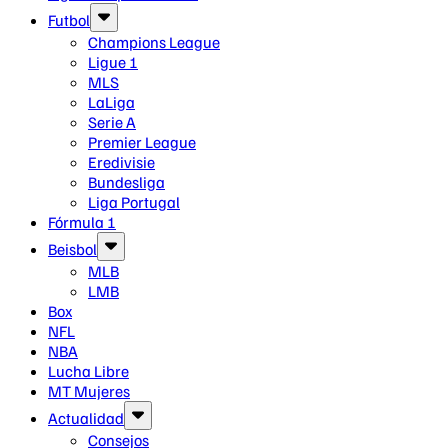
Futbol
Champions League
Ligue 1
MLS
LaLiga
Serie A
Premier League
Eredivisie
Bundesliga
Liga Portugal
Fórmula 1
Beisbol
MLB
LMB
Box
NFL
NBA
Lucha Libre
MT Mujeres
Actualidad
Consejos