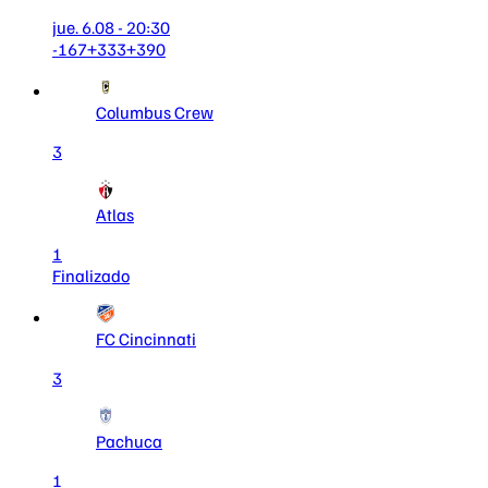
jue. 6.08 - 20:30
-167
+333
+390
Columbus Crew
3
Atlas
1
Finalizado
FC Cincinnati
3
Pachuca
1