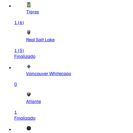
Tigres
1
(6)
Real Salt Lake
1
(5)
Finalizado
Vancouver Whitecaps
0
Atlante
1
Finalizado