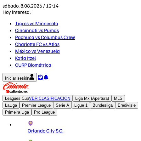
sábado, 8.08.2026 / 12:14
Hoy interesa:
Tigres vs Minnesota
Cincinnati vs Pumas
Pachuca vs Columbus Crew
Charlotte FC vs Atlas
México vs Venezuela
Katia Itzel
CURP Biométrica
Iniciar sesión
Leagues Cup
VER CLASIFICACIÓN
Liga Mx (Apertura)
MLS
LaLiga
Premier League
Serie A
Ligue 1
Bundesliga
Eredivisie
Primeira Liga
Pro League
Orlando City S.C.