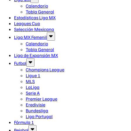
Calendario
Tabla General
Estadísticas Liga MX
Leagues Cup
Selección Mexicana
Liga MX Femenil
Calendario
Tabla General
Liga de Expansión MX
Futbol
Champions League
Ligue 1
MLS
LaLiga
Serie A
Premier League
Eredivisie
Bundesliga
Liga Portugal
Fórmula 1
Beisbol