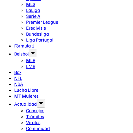
MLS
LaLiga
Serie A
Premier League
Eredivisie
Bundesliga
Liga Portugal
Fórmula 1
Beisbol
MLB
LMB
Box
NFL
NBA
Lucha Libre
MT Mujeres
Actualidad
Consejos
Trámites
Virales
Comunidad