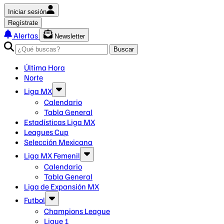
Iniciar sesión
Regístrate
Alertas
Newsletter
Buscar
Última Hora
Norte
Liga MX
Calendario
Tabla General
Estadísticas Liga MX
Leagues Cup
Selección Mexicana
Liga MX Femenil
Calendario
Tabla General
Liga de Expansión MX
Futbol
Champions League
Ligue 1