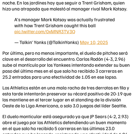
noche. En los jardínes hay que seguir a Trent Grisham, quien
hizo una atrapada que molestó al manager rival Mark Kotsay.
A's manager Mark Kotsay was actually frustrated
with how Trent Grisham caught this ball
pic.twitter.com/0xMNR3TV3Q
— Talkin' Yanks (@TalkinYanks)
May 10, 2025
Por último, pero no menos importante, el duelo de pitcheo será
clave en el desarrollo del encuentro. Carlos Rodón (4-3, 2.96)
sube al montículo por los Yankees intentando extender su buen
paso del último mes en el que solo ha recibido 3 carreras en
25.2 entradas para una efectividad de 1.05 en ese lapso.
Los Athletics están en una mala racha de tres derrotas en fila y
esta tarde intentarán preservar su récord positivo de 20-19 que
los mantiene en el tercer lugar en el standing de la división
Oeste de la Liga Americana, a solo 3.0 juegos del líder Seattle.
El duelo monticular está asegurado ya que JP Sears (4-2, 2.93)
abre el juego por los Athletics defendiendo un buen momento
en el que solo ha recibido 5 carreras en las últimas 23.0