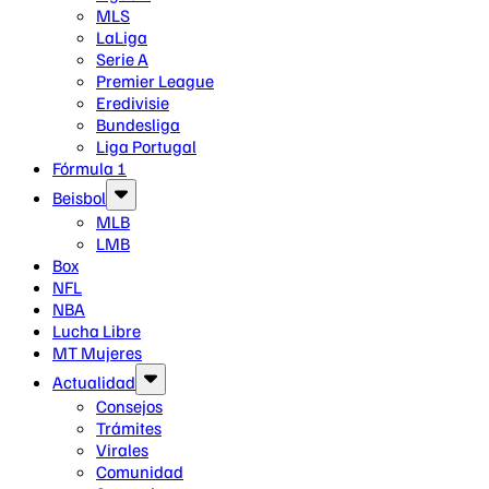
MLS
LaLiga
Serie A
Premier League
Eredivisie
Bundesliga
Liga Portugal
Fórmula 1
Beisbol
MLB
LMB
Box
NFL
NBA
Lucha Libre
MT Mujeres
Actualidad
Consejos
Trámites
Virales
Comunidad