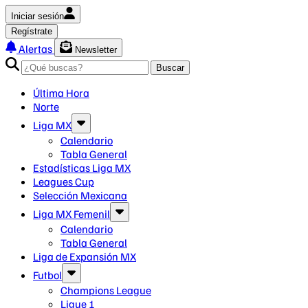
Iniciar sesión
Regístrate
Alertas
Newsletter
Buscar
Última Hora
Norte
Liga MX
Calendario
Tabla General
Estadísticas Liga MX
Leagues Cup
Selección Mexicana
Liga MX Femenil
Calendario
Tabla General
Liga de Expansión MX
Futbol
Champions League
Ligue 1