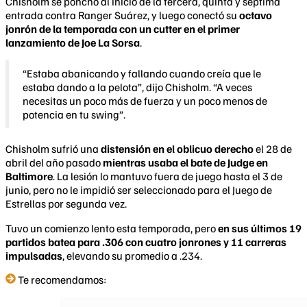
Chisholm se ponchó al inicio de la tercera, quinta y séptima
entrada contra Ranger Suárez, y luego conectó su
octavo
jonrón de la temporada con un cutter en el primer
lanzamiento de Joe La Sorsa
.
“Estaba abanicando y fallando cuando creía que le
estaba dando a la pelota”, dijo Chisholm. “A veces
necesitas un poco más de fuerza y ​​un poco menos de
potencia en tu swing”.
Chisholm sufrió una
distensión en el oblicuo derecho
el 28 de
abril del año pasado
mientras usaba el bate de Judge en
Baltimore
. La lesión lo mantuvo fuera de juego hasta el 3 de
junio, pero no le impidió ser seleccionado para el Juego de
Estrellas por segunda vez.
Tuvo un comienzo lento esta temporada, pero
en sus últimos 19
partidos batea para .306 con cuatro jonrones y 11 carreras
impulsadas
, elevando su promedio a .234.
Te recomendamos: