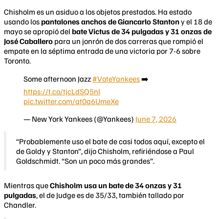
Chisholm es un asiduo a los objetos prestados. Ha estado
usando los
pantalones anchos de Giancarlo Stanton
y el 18 de
mayo se apropió del
bate Victus de 34 pulgadas y 31 onzas de
José Caballero
para un jonrón de dos carreras que rompió el
empate en la séptima entrada de una victoria por 7-6 sobre
Toronto.
Some afternoon Jazz
#VoteYankees
➡️
https://t.co/tjcLdSQ5nl
pic.twitter.com/qt0q6UmeXe
— New York Yankees (@Yankees)
June 7, 2026
“Probablemente uso el bate de casi todos aquí, excepto el
de Goldy y Stanton”, dijo Chisholm, refiriéndose a Paul
Goldschmidt. “Son un poco más grandes”.
Mientras que
Chisholm usa un bate de 34 onzas y 31
pulgadas
, el de Judge es de 35/33, también tallado por
Chandler.