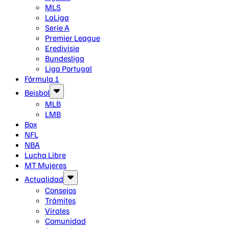
MLS
LaLiga
Serie A
Premier League
Eredivisie
Bundesliga
Liga Portugal
Fórmula 1
Beisbol
MLB
LMB
Box
NFL
NBA
Lucha Libre
MT Mujeres
Actualidad
Consejos
Trámites
Virales
Comunidad