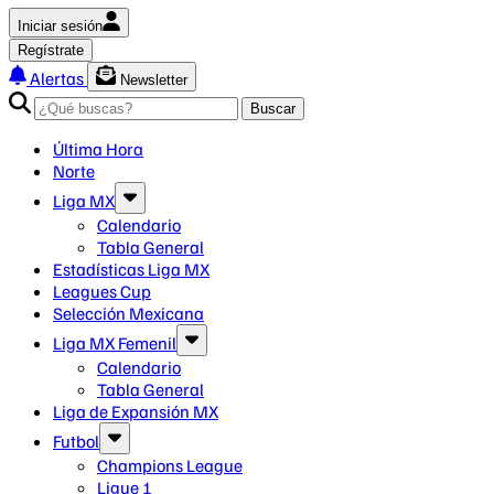
Iniciar sesión
Regístrate
Alertas
Newsletter
Buscar
Última Hora
Norte
Liga MX
Calendario
Tabla General
Estadísticas Liga MX
Leagues Cup
Selección Mexicana
Liga MX Femenil
Calendario
Tabla General
Liga de Expansión MX
Futbol
Champions League
Ligue 1