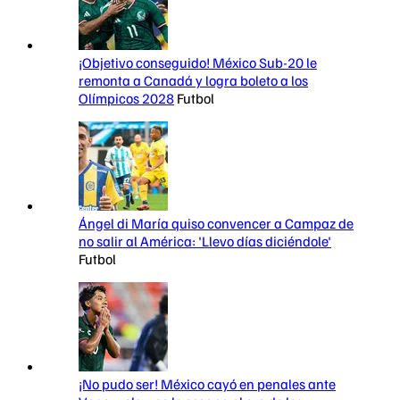
¡Objetivo conseguido! México Sub-20 le
remonta a Canadá y logra boleto a los
Olímpicos 2028
Futbol
Ángel di María quiso convencer a Campaz de
no salir al América: 'Llevo días diciéndole'
Futbol
¡No pudo ser! México cayó en penales ante