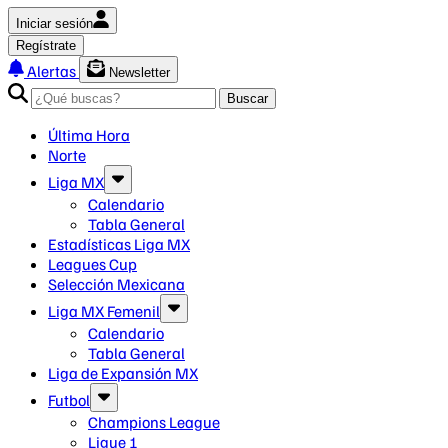
Iniciar sesión
Regístrate
Alertas
Newsletter
Buscar
Última Hora
Norte
Liga MX
Calendario
Tabla General
Estadísticas Liga MX
Leagues Cup
Selección Mexicana
Liga MX Femenil
Calendario
Tabla General
Liga de Expansión MX
Futbol
Champions League
Ligue 1