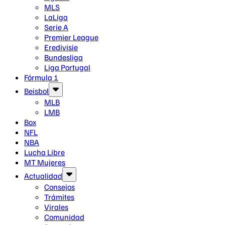
MLS
LaLiga
Serie A
Premier League
Eredivisie
Bundesliga
Liga Portugal
Fórmula 1
Beisbol
MLB
LMB
Box
NFL
NBA
Lucha Libre
MT Mujeres
Actualidad
Consejos
Trámites
Virales
Comunidad