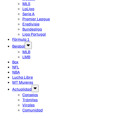
MLS
LaLiga
Serie A
Premier League
Eredivisie
Bundesliga
Liga Portugal
Fórmula 1
Beisbol
MLB
LMB
Box
NFL
NBA
Lucha Libre
MT Mujeres
Actualidad
Consejos
Trámites
Virales
Comunidad