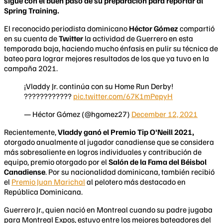
sigue con el buen paso de su preparación para reportar al
Spring
Training.
El reconocido periodista dominicano
Héctor Gómez
compartió
en su cuenta de
Twitter
la actividad de Guerrero en esta
temporada baja, haciendo mucho énfasis en pulir su técnica de
bateo para lograr mejores resultados de los que ya tuvo en la
campaña 2021.
¡Vladdy Jr. continúa con su Home Run Derby!
????????????
pic.twitter.com/67K1mPepyH
— Héctor Gómez (@hgomez27)
December 12, 2021
​Recientemente,
Vladdy ganó el Premio Tip O'Neill 2021,
otorgado anualmente al jugador canadiense que se considera
más sobresaliente en logros individuales y contribución de
equipo, premio otorgado por el
Salón de la Fama del Béisbol
Canadiense
. Por su nacionalidad dominicana, también recibió
el
Premio Juan Marichal
al pelotero más destacado en
República Dominicana.
Guerrero Jr., quien nació en Montreal cuando su padre jugaba
para Montreal Expos, estuvo entre los mejores bateadores del