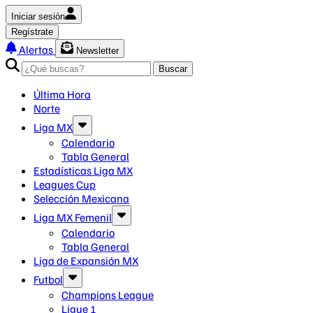
Iniciar sesión
Regístrate
Alertas
Newsletter
Buscar
Última Hora
Norte
Liga MX
Calendario
Tabla General
Estadísticas Liga MX
Leagues Cup
Selección Mexicana
Liga MX Femenil
Calendario
Tabla General
Liga de Expansión MX
Futbol
Champions League
Ligue 1