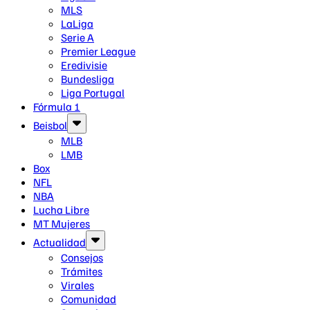
MLS
LaLiga
Serie A
Premier League
Eredivisie
Bundesliga
Liga Portugal
Fórmula 1
Beisbol
MLB
LMB
Box
NFL
NBA
Lucha Libre
MT Mujeres
Actualidad
Consejos
Trámites
Virales
Comunidad