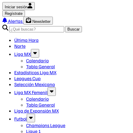
Iniciar sesión
Regístrate
Alertas
Newsletter
Buscar
Última Hora
Norte
Liga MX
Calendario
Tabla General
Estadísticas Liga MX
Leagues Cup
Selección Mexicana
Liga MX Femenil
Calendario
Tabla General
Liga de Expansión MX
Futbol
Champions League
Ligue 1