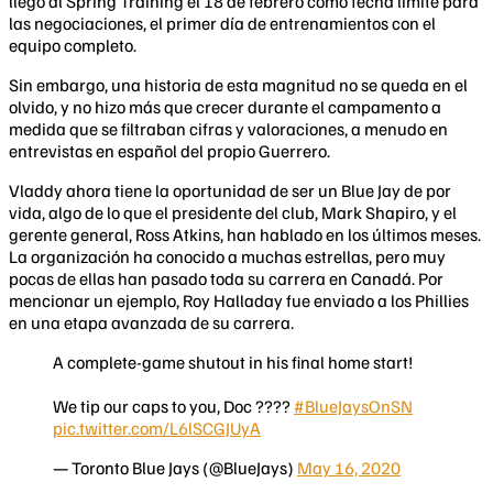
llegó al Spring Training el 18 de febrero como fecha límite para
las negociaciones, el primer día de entrenamientos con el
equipo completo.
Sin embargo, una historia de esta magnitud no se queda en el
olvido, y no hizo más que crecer durante el campamento a
medida que se filtraban cifras y valoraciones, a menudo en
entrevistas en español del propio Guerrero.
Vladdy ahora tiene la oportunidad de ser un Blue Jay de por
vida, algo de lo que el presidente del club, Mark Shapiro, y el
gerente general, Ross Atkins, han hablado en los últimos meses.
La organización ha conocido a muchas estrellas, pero muy
pocas de ellas han pasado toda su carrera en Canadá. Por
mencionar un ejemplo, Roy Halladay fue enviado a los Phillies
en una etapa avanzada de su carrera.
A complete-game shutout in his final home start!
We tip our caps to you, Doc ????
#BlueJaysOnSN
pic.twitter.com/L6lSCGJUyA
— Toronto Blue Jays (@BlueJays)
May 16, 2020