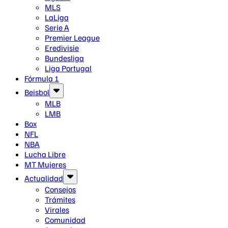
MLS
LaLiga
Serie A
Premier League
Eredivisie
Bundesliga
Liga Portugal
Fórmula 1
Beisbol
MLB
LMB
Box
NFL
NBA
Lucha Libre
MT Mujeres
Actualidad
Consejos
Trámites
Virales
Comunidad