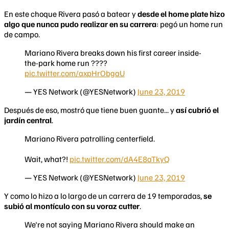
En este choque Rivera pasó a batear y
desde el home plate hizo
algo que nunca pudo realizar en su carrera
: pegó un home run
de campo.
Mariano Rivera breaks down his first career inside-
the-park home run ????
pic.twitter.com/axpHrObgaU
— YES Network (@YESNetwork)
June 23, 2019
Después de eso, mostró que tiene buen guante... y
así cubrió el
jardín central
.
Mariano Rivera patrolling centerfield.
Wait, what?!
pic.twitter.com/dA4E8aTkyQ
— YES Network (@YESNetwork)
June 23, 2019
Y como lo hizo a lo largo de un carrera de 19 temporadas,
se
subió al montículo con su voraz cutter
.
We're not saying Mariano Rivera should make an