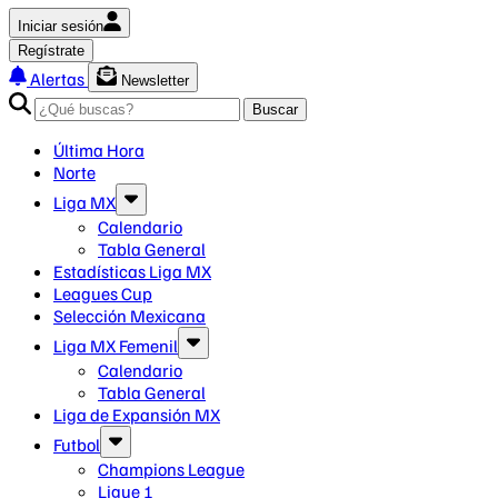
Iniciar sesión
Regístrate
Alertas
Newsletter
Buscar
Última Hora
Norte
Liga MX
Calendario
Tabla General
Estadísticas Liga MX
Leagues Cup
Selección Mexicana
Liga MX Femenil
Calendario
Tabla General
Liga de Expansión MX
Futbol
Champions League
Ligue 1