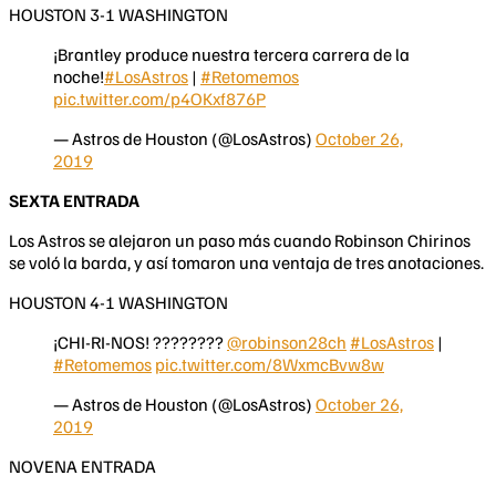
HOUSTON 3-1 WASHINGTON​
¡Brantley produce nuestra tercera carrera de la
noche!
#LosAstros
|
#Retomemos
pic.twitter.com/p4OKxf876P
— Astros de Houston (@LosAstros)
October 26,
2019
​​SEXTA ENTRADA
Los Astros se alejaron un paso más cuando Robinson Chirinos
se voló la barda, y así tomaron una ventaja de tres anotaciones.
HOUSTON 4-1 WASHINGTON
¡CHI-RI-NOS! ????????
@robinson28ch
#LosAstros
|
#Retomemos
pic.twitter.com/8WxmcBvw8w
— Astros de Houston (@LosAstros)
October 26,
2019
NOVENA ENTRADA