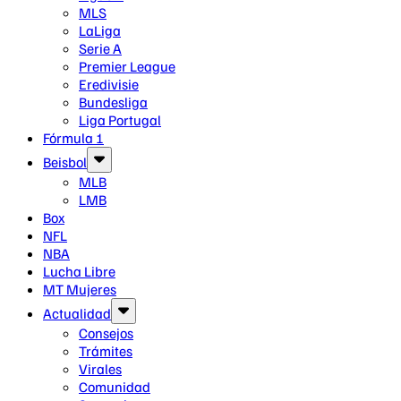
MLS
LaLiga
Serie A
Premier League
Eredivisie
Bundesliga
Liga Portugal
Fórmula 1
Beisbol
MLB
LMB
Box
NFL
NBA
Lucha Libre
MT Mujeres
Actualidad
Consejos
Trámites
Virales
Comunidad