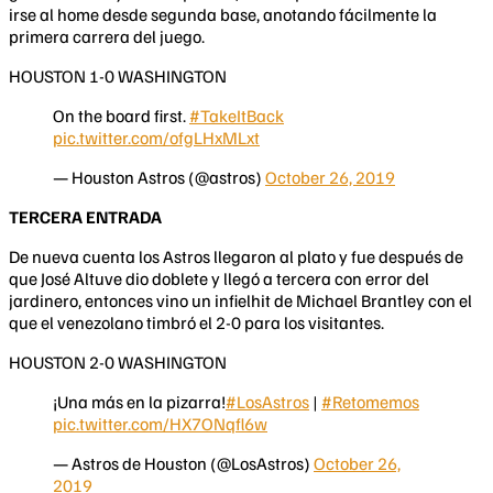
irse al home desde segunda base, anotando fácilmente la
primera carrera del juego.
HOUSTON 1-0 WASHINGTON
On the board first.
#TakeItBack
pic.twitter.com/ofgLHxMLxt
— Houston Astros (@astros)
October 26, 2019
TERCERA ENTRADA
De nueva cuenta los Astros llegaron al plato y fue después de
que José Altuve dio doblete y llegó a tercera con error del
jardinero, entonces vino un infielhit de Michael Brantley con el
que el venezolano timbró el 2-0 para los visitantes.
HOUSTON 2-0 WASHINGTON
¡Una más en la pizarra!
#LosAstros
|
#Retomemos
pic.twitter.com/HX7ONqfl6w
— Astros de Houston (@LosAstros)
October 26,
2019