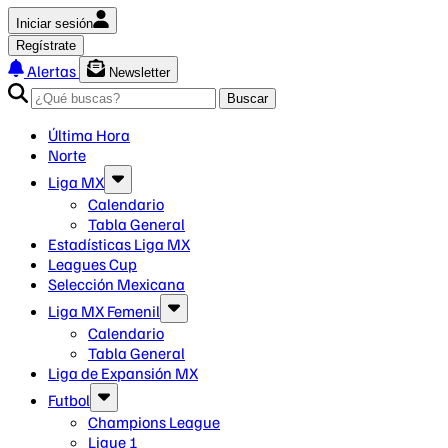
Iniciar sesión
Regístrate
Alertas
Newsletter
Buscar
Última Hora
Norte
Liga MX
Calendario
Tabla General
Estadísticas Liga MX
Leagues Cup
Selección Mexicana
Liga MX Femenil
Calendario
Tabla General
Liga de Expansión MX
Futbol
Champions League
Ligue 1