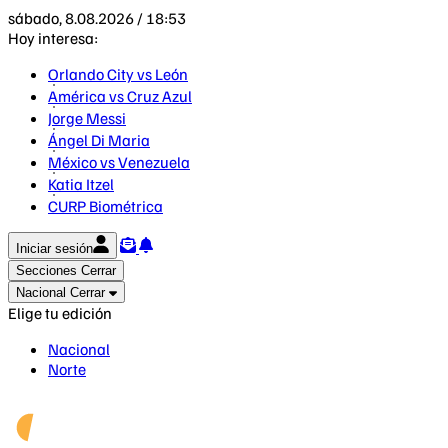
sábado, 8.08.2026 / 18:53
Hoy interesa:
Orlando City vs León
América vs Cruz Azul
Jorge Messi
Ángel Di Maria
México vs Venezuela
Katia Itzel
CURP Biométrica
Iniciar sesión
Secciones
Cerrar
Nacional
Cerrar
Elige tu edición
Nacional
Norte