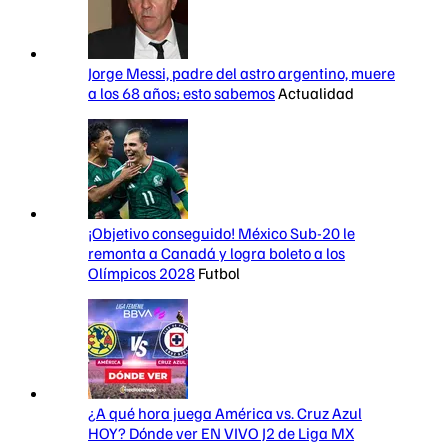
Jorge Messi, padre del astro argentino, muere
a los 68 años; esto sabemos
Actualidad
¡Objetivo conseguido! México Sub-20 le
remonta a Canadá y logra boleto a los
Olímpicos 2028
Futbol
¿A qué hora juega América vs. Cruz Azul
HOY? Dónde ver EN VIVO J2 de Liga MX