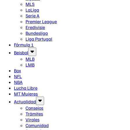
MLS
LaLiga
Serie A
Premier League
Eredivisie
Bundesliga
Liga Portugal
Fórmula 1
Beisbol
MLB
LMB
Box
NFL
NBA
Lucha Libre
MT Mujeres
Actualidad
Consejos
Trámites
Virales
Comunidad