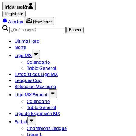
Iniciar sesión
Regístrate
Alertas
Newsletter
Buscar
Última Hora
Norte
Liga MX
Calendario
Tabla General
Estadísticas Liga MX
Leagues Cup
Selección Mexicana
Liga MX Femenil
Calendario
Tabla General
Liga de Expansión MX
Futbol
Champions League
Ligue 1