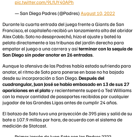
pic.twitter.com/9LfUY40APh
— San Diego Padres (@Padres)
August 10, 2022
Durante la cuarta entrada del juego frente a Giants de San
Francisco, el capitaleño recibió un lanzamiento alto del abridor
Alex Cobb; Soto no desaprovechó, hizo el ajuste y bateó la
pelota directamente a las tribunas del jardín derecho para
empatar el juego a una carrera y así
terminar con la sequía de
San Diego sin poder anotar en 26 entradas
.
Aunque la ofensiva de los Padres había estado sufriendo para
anotar, el ritmo de Soto para ponerse en base no ha bajado
desde su incorporación a San Diego.
Después del
cuadrangular, Juan José se había embasado en 13 de sus 27
apariciones en el plato
y recientemente superó a Ted Williams
con la mayor cantidad de pasaportes recibidos por cualquier
jugador de las Grandes Ligas antes de cumplir 24 años.
El batazo de Soto tuvo una proyección de 395 pies y salió de su
bate a 107.9 millas por hora, de acuerdo con el sistema de
medición de Statcast.
Primer jonrón de Juan Soto con los Padres ????