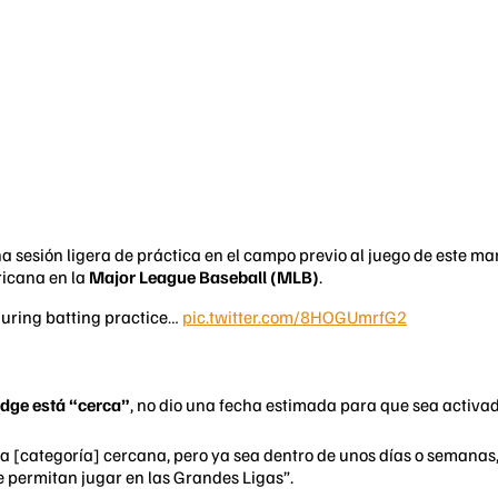
a sesión ligera de práctica en el campo previo al juego de este ma
ricana en la
Major League Baseball
(MLB
)
.
 during batting practice…
pic.twitter.com/8HOGUmrfG2
udge está “cerca”
, no dio una fecha estimada para que sea activad
sa [categoría] cercana, pero ya sea dentro de unos días o semanas
e permitan jugar en las Grandes Ligas”.