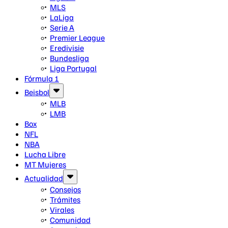
MLS
LaLiga
Serie A
Premier League
Eredivisie
Bundesliga
Liga Portugal
Fórmula 1
Beisbol
MLB
LMB
Box
NFL
NBA
Lucha Libre
MT Mujeres
Actualidad
Consejos
Trámites
Virales
Comunidad