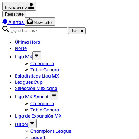
Iniciar sesión
Regístrate
Alertas
Newsletter
Buscar
Última Hora
Norte
Liga MX
Calendario
Tabla General
Estadísticas Liga MX
Leagues Cup
Selección Mexicana
Liga MX Femenil
Calendario
Tabla General
Liga de Expansión MX
Futbol
Champions League
Ligue 1