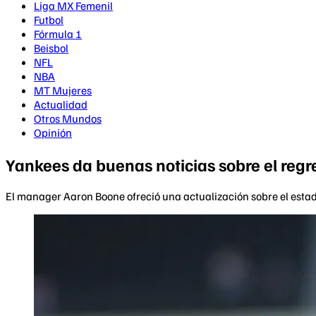
Liga MX Femenil
Futbol
Fórmula 1
Beisbol
NFL
NBA
MT Mujeres
Actualidad
Otros Mundos
Opinión
Yankees da buenas noticias sobre el regr
El manager Aaron Boone ofreció una actualización sobre el estado