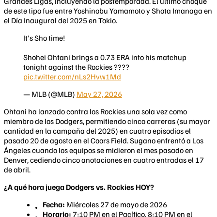
Grandes Ligas, incluyendo la postemporada. El último choque
de este tipo fue entre Yoshinobu Yamamoto y Shota Imanaga en
el Día Inaugural del 2025 en Tokio.
It's Sho time!
Shohei Ohtani brings a 0.73 ERA into his matchup
tonight against the Rockies ????
pic.twitter.com/nLs2Hvw1Md
— MLB (@MLB)
May 27, 2026
Ohtani ha lanzado contra los Rockies una sola vez como
miembro de los Dodgers, permitiendo cinco carreras (su mayor
cantidad en la campaña del 2025) en cuatro episodios el
pasado 20 de agosto en el Coors Field. Sugano enfrentó a Los
Ángeles cuando los equipos se midieron el mes pasado en
Denver, cediendo cinco anotaciones en cuatro entradas el 17
de abril.
¿A qué hora juega Dodgers vs. Rockies HOY?
Fecha:
Miércoles 27 de mayo de 2026
Horario:
7:10 PM en el Pacífico, 8:10 PM en el