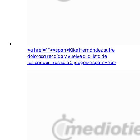
<a href=""><span>Kiké Hernández sufre
dolorosa recaída y vuelve a la lista de
lesionados tras solo 2 juegos</span></a>