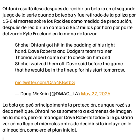
Ohtani resultó ileso después de recibir un bolazo en el segundo
juego de la serie cuando bateaba y fue retirado de la paliza por
15-6 el martes sobre los Rockies como medida de precaución,
después de recibir un cambio a 85.2 millas por hora por parte
del zurdo Kyle Freeland en la mano de lanzar.
Shohei Ohtani got hit in the padding of his right
hand. Dave Roberts and Dodgers team trainer
Thomas Albert came out to check on him and
Shohei waived them off. Dave said before the game
that he would be in the lineup for his start tomorrow.
pic.twitter.com/Ds44KBvtbG
— Doug McKain (@DMAC_LA)
May 27, 2026
La bola golpeó principalmente la protección, aunque rozó su
dedo meñique. Ohtani no se someterá a exámenes de imagen
en la mano, pero al manager Dave Roberts todavía le gustaría
ver cómo llega el miércoles antes de decidir si lo incluye en la
alineación, como era el plan inicial.