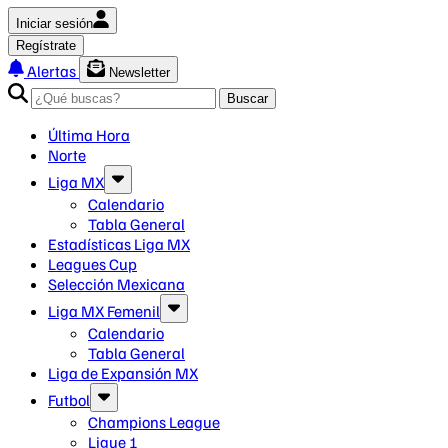
Iniciar sesión
Regístrate
Alertas
Newsletter
Buscar
Última Hora
Norte
Liga MX
Calendario
Tabla General
Estadísticas Liga MX
Leagues Cup
Selección Mexicana
Liga MX Femenil
Calendario
Tabla General
Liga de Expansión MX
Futbol
Champions League
Ligue 1