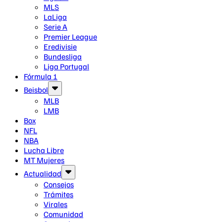
MLS
LaLiga
Serie A
Premier League
Eredivisie
Bundesliga
Liga Portugal
Fórmula 1
Beisbol
MLB
LMB
Box
NFL
NBA
Lucha Libre
MT Mujeres
Actualidad
Consejos
Trámites
Virales
Comunidad