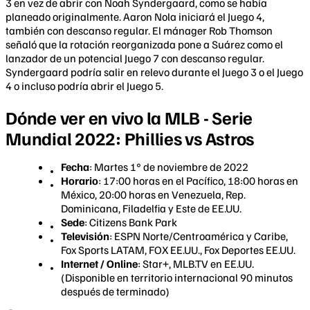
3 en vez de abrir con Noah Syndergaard, como se había
planeado originalmente. Aaron Nola iniciará el Juego 4,
también con descanso regular. El mánager Rob Thomson
señaló que la rotación reorganizada pone a Suárez como el
lanzador de un potencial Juego 7 con descanso regular.
Syndergaard podría salir en relevo durante el Juego 3 o el Juego
4 o incluso podría abrir el Juego 5.
Dónde ver en vivo la MLB - Serie
Mundial 2022: Phillies vs Astros
Fecha
: Martes 1° de noviembre de 2022
Horario
: 17:00 horas en el Pacífico, 18:00 horas en
México, 20:00 horas en Venezuela, Rep.
Dominicana, Filadelfia y Este de EE.UU.
Sede
: Citizens Bank Park
Televisión
: ESPN Norte/Centroamérica y Caribe,
Fox Sports LATAM, FOX EE.UU., Fox Deportes EE.UU.
Internet / Online
: Star+, MLB.TV en EE.UU.
(Disponible en territorio internacional 90 minutos
después de terminado)