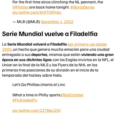
For the first time since clinching the NL pennant, the
@Phillies
are back home tonight.
#WorldSeries
pic.twitter.com/KHiTt5PnSu
— MLB (@MLB)
November 1, 2022
Serie Mundial vuelve a Filadelfia
La
Serie Mundial volverá a Filadelfia
por primera vez desde
2009
, un hecho que genera mucha emoción para una ciudad
entregada a sus
deportes
, mismos que están
viviendo una gran
época en sus distintas ligas
con los Eagles invictos en la NFL, el
Union en la final de la MLS y los Flyers de la NHL en las
primeras tres posiciones de su división en el inicio de la
temporada del hockey sobre hielo.
Let’s Go Phillies chants at Linc
What a time in Philly sports
#RedOctober
#FlyEaglesFly
pic.twitter.com/2Z7BeLG5Jl