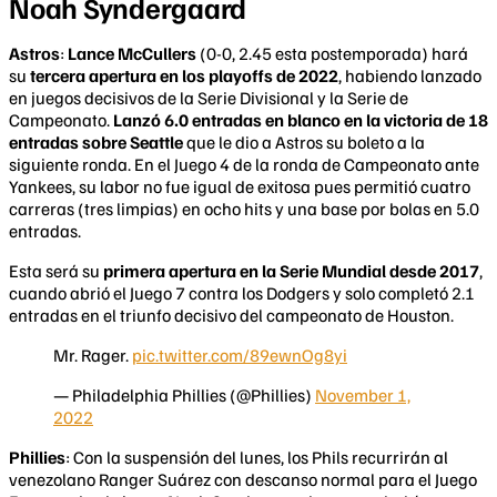
Noah Syndergaard
Astros
:
Lance McCullers
(0-0, 2.45 esta postemporada) hará
su
tercera apertura en los playoffs de 2022
, habiendo lanzado
en juegos decisivos de la Serie Divisional y la Serie de
Campeonato.
Lanzó 6.0 entradas en blanco en la victoria de 18
entradas sobre Seattle
que le dio a Astros su boleto a la
siguiente ronda. En el Juego 4 de la ronda de Campeonato ante
Yankees, su labor no fue igual de exitosa pues permitió cuatro
carreras (tres limpias) en ocho hits y una base por bolas en 5.0
entradas.
Esta será su
primera apertura en la Serie Mundial desde 2017
,
cuando abrió el Juego 7 contra los Dodgers y solo completó 2.1
entradas en el triunfo decisivo del campeonato de Houston.
Mr. Rager.
pic.twitter.com/89ewnOg8yi
— Philadelphia Phillies (@Phillies)
November 1,
2022
Phillies
: Con la suspensión del lunes, los Phils recurrirán al
venezolano Ranger Suárez con descanso normal para el Juego