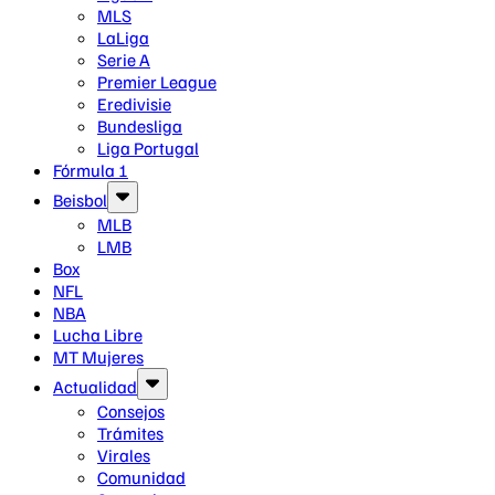
MLS
LaLiga
Serie A
Premier League
Eredivisie
Bundesliga
Liga Portugal
Fórmula 1
Beisbol
MLB
LMB
Box
NFL
NBA
Lucha Libre
MT Mujeres
Actualidad
Consejos
Trámites
Virales
Comunidad