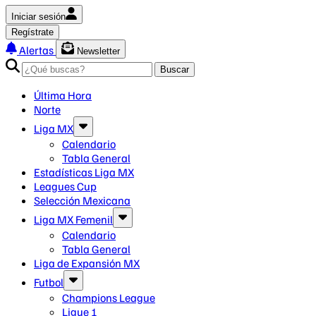
Iniciar sesión
Regístrate
Alertas
Newsletter
Buscar
Última Hora
Norte
Liga MX
Calendario
Tabla General
Estadísticas Liga MX
Leagues Cup
Selección Mexicana
Liga MX Femenil
Calendario
Tabla General
Liga de Expansión MX
Futbol
Champions League
Ligue 1