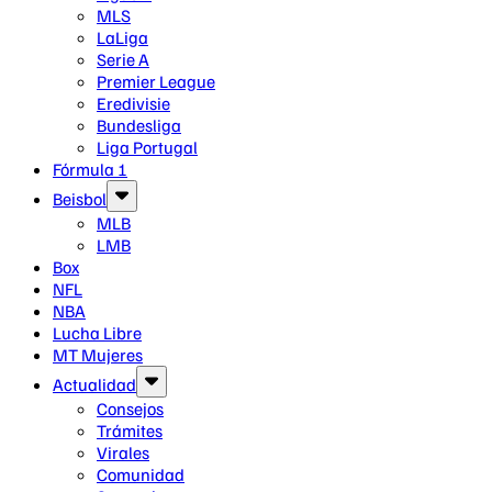
MLS
LaLiga
Serie A
Premier League
Eredivisie
Bundesliga
Liga Portugal
Fórmula 1
Beisbol
MLB
LMB
Box
NFL
NBA
Lucha Libre
MT Mujeres
Actualidad
Consejos
Trámites
Virales
Comunidad