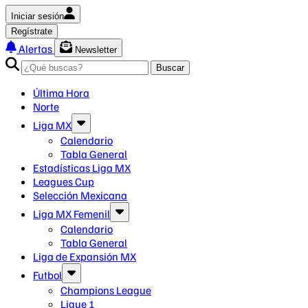
Iniciar sesión
Regístrate
Alertas
Newsletter
Buscar
Última Hora
Norte
Liga MX
Calendario
Tabla General
Estadísticas Liga MX
Leagues Cup
Selección Mexicana
Liga MX Femenil
Calendario
Tabla General
Liga de Expansión MX
Futbol
Champions League
Ligue 1