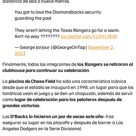
distancia de seis o nueve metros.
You got to love the Diamondbacks security
guarding the pool
They aren’t letting the Texas Rangers go for a swim.
Ain’t no way ????????
pic.twitter.com/h1fiJYL9bW
— George Jarjour (@GeorgeOnTap)
November 2,
2023
Finalmente, todos los integrantes de
los Rangers se retiraron al
clubhouse para continuar su celebración
.
La
piscina de Chase Field
ha sido una característica icónica
desde que el estadio se inauguró en 1998, un lugar para que los
fanáticos vean el juego y se den un chapuzón, además de servir
como
lugar de celebración para los peloteros después de
grandes victorias
.
Los
D’Backs
lo hicieron
un par de veces este año
: tras
asegurar su lugar en los playoffs y después de barrer a Los
Angeles Dodgers en la Serie Divisional.