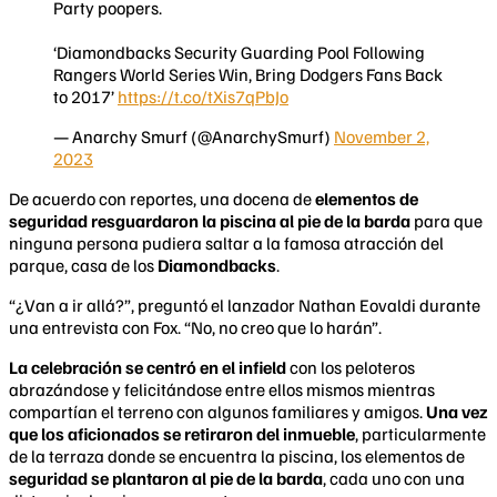
Party poopers.
‘Diamondbacks Security Guarding Pool Following
Rangers World Series Win, Bring Dodgers Fans Back
to 2017’
https://t.co/tXis7qPbJo
— Anarchy Smurf (@AnarchySmurf)
November 2,
2023
De acuerdo con reportes, una docena de
elementos de
seguridad resguardaron la piscina al pie de la barda
para que
ninguna persona pudiera saltar a la famosa atracción del
parque, casa de los
Diamondbacks
.
“¿Van a ir allá?”, preguntó el lanzador Nathan Eovaldi durante
una entrevista con Fox. “No, no creo que lo harán”.
La celebración se centró en el infield
con los peloteros
abrazándose y felicitándose entre ellos mismos mientras
compartían el terreno con algunos familiares y amigos.
Una vez
que los aficionados se retiraron del inmueble
, particularmente
de la terraza donde se encuentra la piscina, los elementos de
seguridad se plantaron al pie de la barda
, cada uno con una