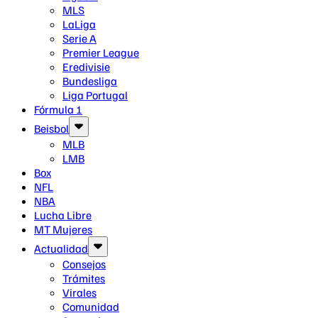
MLS
LaLiga
Serie A
Premier League
Eredivisie
Bundesliga
Liga Portugal
Fórmula 1
Beisbol
MLB
LMB
Box
NFL
NBA
Lucha Libre
MT Mujeres
Actualidad
Consejos
Trámites
Virales
Comunidad