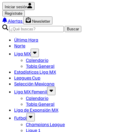
Iniciar sesión
Regístrate
Alertas
Newsletter
Buscar
Última Hora
Norte
Liga MX
Calendario
Tabla General
Estadísticas Liga MX
Leagues Cup
Selección Mexicana
Liga MX Femenil
Calendario
Tabla General
Liga de Expansión MX
Futbol
Champions League
Ligue 1