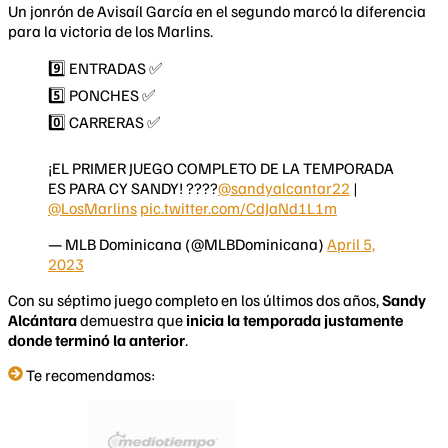
Un jonrón de Avisaíl García en el segundo marcó la diferencia
para la victoria de los Marlins.
9️⃣ ENTRADAS ✅
5️⃣ PONCHES ✅
0️⃣ CARRERAS ✅
¡EL PRIMER JUEGO COMPLETO DE LA TEMPORADA
ES PARA CY SANDY! ????
@sandyalcantar22
|
@LosMarlins
pic.twitter.com/CdJaNd1L1m
— MLB Dominicana (@MLBDominicana)
April 5,
2023
Con su séptimo juego completo en los últimos dos años,
Sandy
Alcántara
demuestra que
inicia la temporada justamente
donde terminó la anterior
.
Te recomendamos: