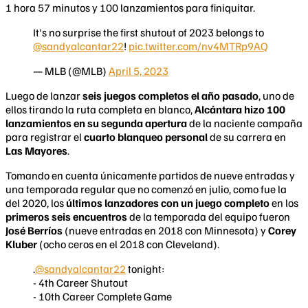
1 hora 57 minutos y 100 lanzamientos para finiquitar.
It's no surprise the first shutout of 2023 belongs to
@sandyalcantar22
!
pic.twitter.com/nv4MTRp9AQ
— MLB (@MLB)
April 5, 2023
Luego de lanzar
seis juegos completos el año pasado
, uno de
ellos tirando la ruta completa en blanco,
Alcántara hizo 100
lanzamientos en su segunda apertura
de la naciente campaña
para registrar el
cuarto blanqueo personal
de su carrera en
Las Mayores
.
Tomando en cuenta únicamente partidos de nueve entradas y
una temporada regular que no comenzó en julio, como fue la
del 2020, los
últimos lanzadores con un juego completo
en los
primeros seis encuentros
de la temporada del equipo fueron
José Berríos
(nueve entradas en 2018 con Minnesota) y
Corey
Kluber
(ocho ceros en el 2018 con Cleveland).
.
@sandyalcantar22
tonight:
- 4th Career Shutout
- 10th Career Complete Game