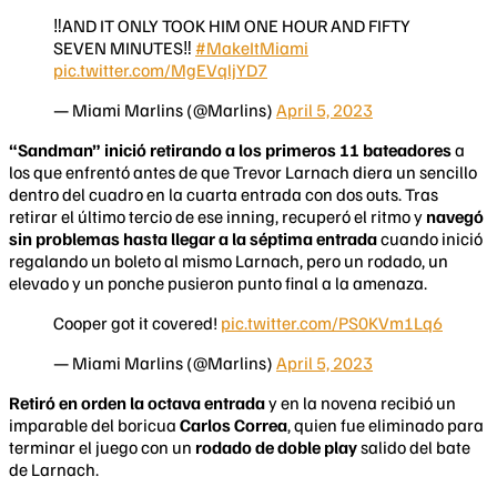
‼️AND IT ONLY TOOK HIM ONE HOUR AND FIFTY
SEVEN MINUTES‼️
#MakeItMiami
pic.twitter.com/MgEVqljYD7
— Miami Marlins (@Marlins)
April 5, 2023
“Sandman” inició retirando a los primeros 11 bateadores
a
los que enfrentó antes de que Trevor Larnach diera un sencillo
dentro del cuadro en la cuarta entrada con dos outs. Tras
retirar el último tercio de ese inning, recuperó el ritmo y
navegó
sin problemas hasta llegar a la séptima entrada
cuando inició
regalando un boleto al mismo Larnach, pero un rodado, un
elevado y un ponche pusieron punto final a la amenaza.
Cooper got it covered!
pic.twitter.com/PS0KVm1Lq6
— Miami Marlins (@Marlins)
April 5, 2023
Retiró en orden la octava entrada
y en la novena recibió un
imparable del boricua
Carlos Correa
, quien fue eliminado para
terminar el juego con un
rodado de doble play
salido del bate
de Larnach.