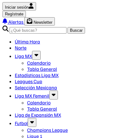
Iniciar sesión
Regístrate
Alertas
Newsletter
Buscar
Última Hora
Norte
Liga MX
Calendario
Tabla General
Estadísticas Liga MX
Leagues Cup
Selección Mexicana
Liga MX Femenil
Calendario
Tabla General
Liga de Expansión MX
Futbol
Champions League
Ligue 1