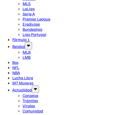
MLS
LaLiga
Serie A
Premier League
Eredivisie
Bundesliga
Liga Portugal
Fórmula 1
Beisbol
MLB
LMB
Box
NFL
NBA
Lucha Libre
MT Mujeres
Actualidad
Consejos
Trámites
Virales
Comunidad