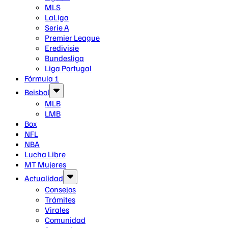
MLS
LaLiga
Serie A
Premier League
Eredivisie
Bundesliga
Liga Portugal
Fórmula 1
Beisbol
MLB
LMB
Box
NFL
NBA
Lucha Libre
MT Mujeres
Actualidad
Consejos
Trámites
Virales
Comunidad