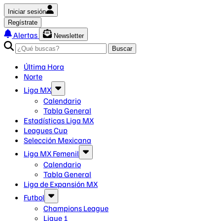
Iniciar sesión
Regístrate
Alertas
Newsletter
Buscar
Última Hora
Norte
Liga MX
Calendario
Tabla General
Estadísticas Liga MX
Leagues Cup
Selección Mexicana
Liga MX Femenil
Calendario
Tabla General
Liga de Expansión MX
Futbol
Champions League
Ligue 1