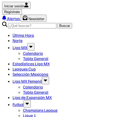
Iniciar sesión
Regístrate
Alertas
Newsletter
Buscar
Última Hora
Norte
Liga MX
Calendario
Tabla General
Estadísticas Liga MX
Leagues Cup
Selección Mexicana
Liga MX Femenil
Calendario
Tabla General
Liga de Expansión MX
Futbol
Champions League
Ligue 1