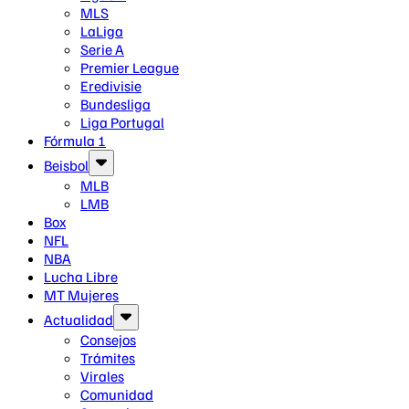
MLS
LaLiga
Serie A
Premier League
Eredivisie
Bundesliga
Liga Portugal
Fórmula 1
Beisbol
MLB
LMB
Box
NFL
NBA
Lucha Libre
MT Mujeres
Actualidad
Consejos
Trámites
Virales
Comunidad