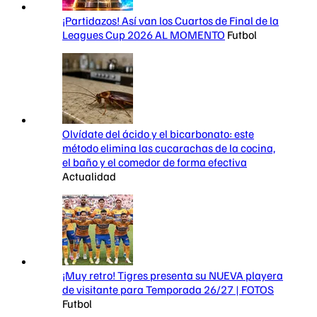
¡Partidazos! Así van los Cuartos de Final de la
Leagues Cup 2026 AL MOMENTO
Futbol
Olvídate del ácido y el bicarbonato: este
método elimina las cucarachas de la cocina,
el baño y el comedor de forma efectiva
Actualidad
¡Muy retro! Tigres presenta su NUEVA playera
de visitante para Temporada 26/27 | FOTOS
Futbol