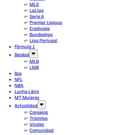
MLS
LaLiga
Serie A
Premier League
Eredivisie
Bundesliga
Liga Portugal
Fórmula 1
Beisbol
MLB
LMB
Box
NFL
NBA
Lucha Libre
MT Mujeres
Actualidad
Consejos
Trámites
Virales
Comunidad