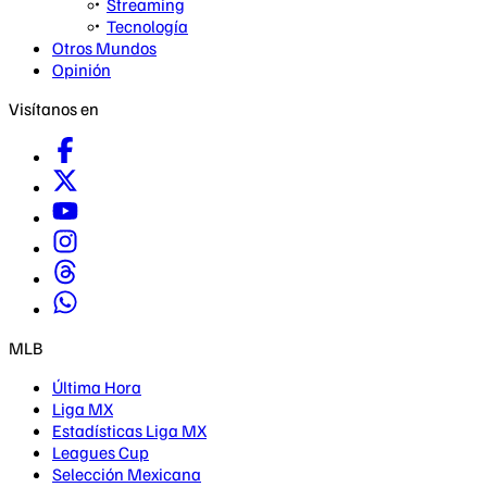
Streaming
Tecnología
Otros Mundos
Opinión
Visítanos en
MLB
Última Hora
Liga MX
Estadísticas Liga MX
Leagues Cup
Selección Mexicana