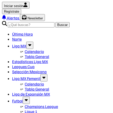
Iniciar sesión
Regístrate
Alertas
Newsletter
Buscar
Última Hora
Norte
Liga MX
Calendario
Tabla General
Estadísticas Liga MX
Leagues Cup
Selección Mexicana
Liga MX Femenil
Calendario
Tabla General
Liga de Expansión MX
Futbol
Champions League
Ligue 1