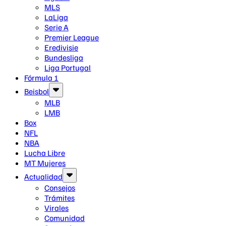
MLS
LaLiga
Serie A
Premier League
Eredivisie
Bundesliga
Liga Portugal
Fórmula 1
Beisbol
MLB
LMB
Box
NFL
NBA
Lucha Libre
MT Mujeres
Actualidad
Consejos
Trámites
Virales
Comunidad