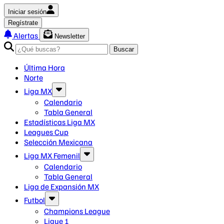
Iniciar sesión
Regístrate
Alertas
Newsletter
Buscar
Última Hora
Norte
Liga MX
Calendario
Tabla General
Estadísticas Liga MX
Leagues Cup
Selección Mexicana
Liga MX Femenil
Calendario
Tabla General
Liga de Expansión MX
Futbol
Champions League
Ligue 1