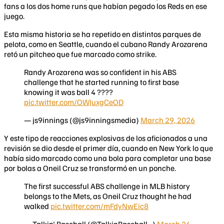
fans a los dos home runs que habían pegado los Reds en ese
juego.
Esta misma historia se ha repetido en distintos parques de
pelota, como en Seattle, cuando el cubano Randy Arozarena
retó un pitcheo que fue marcado como strike.
Randy Arozarena was so confident in his ABS
challenge that he started running to first base
knowing it was ball 4 ????
pic.twitter.com/OWJuxgCeOD
— js9innings (@js9inningsmedia)
March 29, 2026
Y este tipo de reacciones explosivas de los aficionados a una
revisión se dio desde el primer día, cuando en New York lo que
había sido marcado como una bola para completar una base
por bolas a Oneil Cruz se transformó en un ponche.
The first successful ABS challenge in MLB history
belongs to the Mets, as Oneil Cruz thought he had
walked
pic.twitter.com/mFdyNwEic8
— Talkin' Baseball (@TalkinBaseball_)
March 26,