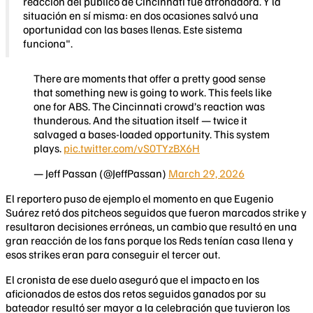
reacción del público de Cincinnati fue atronadora. Y la
situación en sí misma: en dos ocasiones salvó una
oportunidad con las bases llenas. Este sistema
funciona".
There are moments that offer a pretty good sense
that something new is going to work. This feels like
one for ABS. The Cincinnati crowd’s reaction was
thunderous. And the situation itself — twice it
salvaged a bases-loaded opportunity. This system
plays.
pic.twitter.com/vS0TYzBX6H
— Jeff Passan (@JeffPassan)
March 29, 2026
El reportero puso de ejemplo el momento en que Eugenio
Suárez retó dos pitcheos seguidos que fueron marcados strike y
resultaron decisiones erróneas, un cambio que resultó en una
gran reacción de los fans porque los Reds tenían casa llena y
esos strikes eran para conseguir el tercer out.
El cronista de ese duelo aseguró que el impacto en los
aficionados de estos dos retos seguidos ganados por su
bateador resultó ser mayor a la celebración que tuvieron los