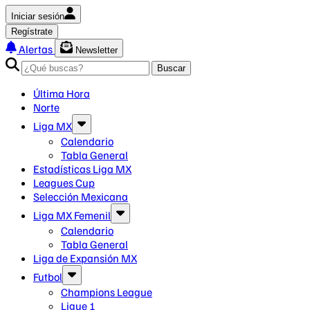
Iniciar sesión
Regístrate
Alertas
Newsletter
Buscar
Última Hora
Norte
Liga MX
Calendario
Tabla General
Estadísticas Liga MX
Leagues Cup
Selección Mexicana
Liga MX Femenil
Calendario
Tabla General
Liga de Expansión MX
Futbol
Champions League
Ligue 1