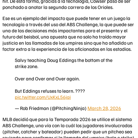
hit. De esta forma, gracias a la tecnología, Cowser pasó de ser
ponchado a anotar la segunda carrera de los Orioles.
Ese es un ejemplo del impacto que puede tener en un juego la
tecnología a través del uso del ABS Challenge, la que puede ser
una de las decisiones más impactantes para el presente y el
futuro del beisbol, una apuesta que no solo ha traído mayor
justicia en las llamadas de los umpires sino que ha añadido un
factor extra a la experiencia de los aficionados en los estadios.
Salvy teaching Doug Eddings the bottom of the
strike zone.
Over and Over and Over again.
But Eddings refuses to learn. ????
pic.twitter.com/UxKxL56jqi
— Rob Friedman (@PitchingNinja)
March 28, 2026
MLB decidió que para la Temporada 2026 se utilice el sistema
ABS Challenge, una vía con la cuál los jugadores involucrados
(pitcher, catcher y bateador) pueden pedir que un pitcheo sea
revisado para confirmar si la llamada del umpire (bola o strike)