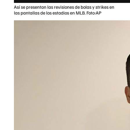
Así se presentan las revisiones de bolas y strikes en
las pantallas de los estadios en MLB. Foto:AP