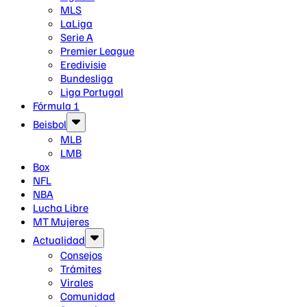
MLS
LaLiga
Serie A
Premier League
Eredivisie
Bundesliga
Liga Portugal
Fórmula 1
Beisbol
MLB
LMB
Box
NFL
NBA
Lucha Libre
MT Mujeres
Actualidad
Consejos
Trámites
Virales
Comunidad