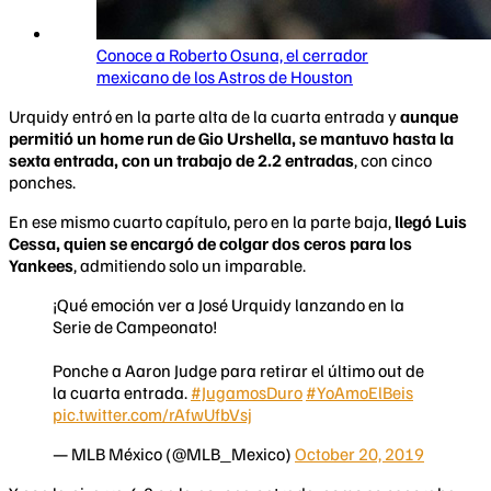
Conoce a Roberto Osuna, el cerrador
mexicano de los Astros de Houston
Urquidy entró en la parte alta de la cuarta entrada y
aunque
permitió un home run de Gio Urshella, se mantuvo hasta la
sexta entrada, con un trabajo de 2.2 entradas
, con cinco
ponches.
En ese mismo cuarto capítulo, pero en la parte baja,
llegó Luis
Cessa, quien se encargó de colgar dos ceros para los
Yankees
, admitiendo solo un imparable.
¡Qué emoción ver a José Urquidy lanzando en la
Serie de Campeonato!
Ponche a Aaron Judge para retirar el último out de
la cuarta entrada.
#JugamosDuro
#YoAmoElBeis
pic.twitter.com/rAfwUfbVsj
— MLB México (@MLB_Mexico)
October 20, 2019