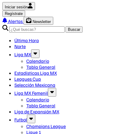
Iniciar sesión
Regístrate
Alertas
Newsletter
Buscar
Última Hora
Norte
Liga MX
Calendario
Tabla General
Estadísticas Liga MX
Leagues Cup
Selección Mexicana
Liga MX Femenil
Calendario
Tabla General
Liga de Expansión MX
Futbol
Champions League
Ligue 1