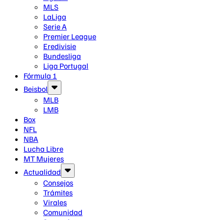
MLS
LaLiga
Serie A
Premier League
Eredivisie
Bundesliga
Liga Portugal
Fórmula 1
Beisbol
MLB
LMB
Box
NFL
NBA
Lucha Libre
MT Mujeres
Actualidad
Consejos
Trámites
Virales
Comunidad