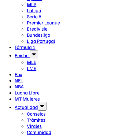
MLS
LaLiga
Serie A
Premier League
Eredivisie
Bundesliga
Liga Portugal
Fórmula 1
Beisbol
MLB
LMB
Box
NFL
NBA
Lucha Libre
MT Mujeres
Actualidad
Consejos
Trámites
Virales
Comunidad