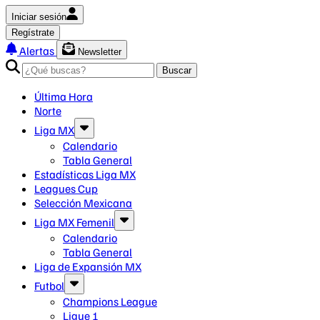
Iniciar sesión
Regístrate
Alertas
Newsletter
Buscar
Última Hora
Norte
Liga MX
Calendario
Tabla General
Estadísticas Liga MX
Leagues Cup
Selección Mexicana
Liga MX Femenil
Calendario
Tabla General
Liga de Expansión MX
Futbol
Champions League
Ligue 1