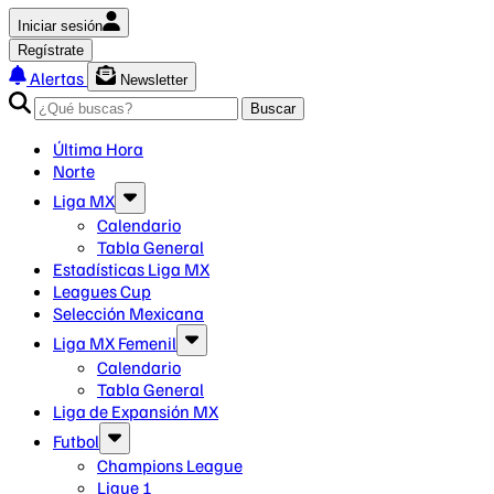
Iniciar sesión
Regístrate
Alertas
Newsletter
Buscar
Última Hora
Norte
Liga MX
Calendario
Tabla General
Estadísticas Liga MX
Leagues Cup
Selección Mexicana
Liga MX Femenil
Calendario
Tabla General
Liga de Expansión MX
Futbol
Champions League
Ligue 1