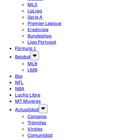
MLS
LaLiga
Serie A
Premier League
Eredivisie
Bundesliga
Liga Portugal
Fórmula 1
Beisbol
MLB
LMB
Box
NFL
NBA
Lucha Libre
MT Mujeres
Actualidad
Consejos
Trámites
Virales
Comunidad