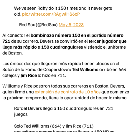
We've seen Raffy do it 150 times and it never gets
old.
pic.twitter.com/RAgwlHS6oP
— Red Sox (@RedSox)
May 5, 2023
Al conectar el
bambinazo número 150 en el partido número
721
de su carrera, Devers se convirtió en el
tercer jugador que
llega más rápido a 150 cuadrangulares
vistiendo el uniforme
de Boston.
Los únicos dos que llegaron más rápido tienen placas en el
Salón de la Fama de Cooperstown:
Ted Williams
arribó en 664
cotejos y
Jim Rice
lo hizo en 711.
Williams y Rice pasaron todas sus carreras en Boston. Devers,
quien firmó una
extensión de contrato de 10 años
que comienza
la próxima temporada, tiene la oportunidad de hacer lo mismo.
Rafael Devers llega a 150 cuadrangulares en 721
juegos.
Solo Ted Williams (664) y Jim Rice (711)
necesitaron menos juegos para llegar a 150 HR en