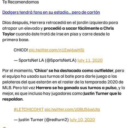
Te Recomendamos
Dodgers tendrá fans en su estadio... pero de cartón
Días después, Herrera retrocedió en el jardín izquierdo para
atrapar un elevado y
procedió a sacar fácilmente a Chris
Taylor
cuando éste trató de irse en pisa y corre desde la
primera base.
CHICO!
pic.twitter.com/n1Ewj6wHSi
— SportsNet LA (@SportsNetLA)
July 11, 2020
Por el momento,
‘Chico’ se ha destacado como outfielder
, pero
el equipo ha usado sus turnos al bate para darle juego a los
peloteros del que estarán en el roster de la temporada 2020 de
MLB. Pero tal vez
Herrera se ha ganado sus turnos a pulso
, y lo
mejor, es que incluso hay jugadores como
Justin Turner que lo
respaldan
.
#LETCHICOHIT
pic.twitter.com/z0BUS6wUIa
— Justin Turner (@redturn2)
July 10, 2020