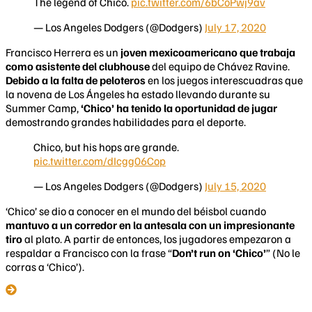
The legend of Chico.
pic.twitter.com/6bCoPwj9av
— Los Angeles Dodgers (@Dodgers)
July 17, 2020
Francisco Herrera es un
joven mexicoamericano que trabaja
como asistente del clubhouse
del equipo de Chávez Ravine.
Debido a la falta de peloteros
en los juegos interescuadras que
la novena de Los Ángeles ha estado llevando durante su
Summer Camp,
‘Chico’ ha tenido la oportunidad de jugar
demostrando grandes habilidades para el deporte.
Chico, but his hops are grande.
pic.twitter.com/dIcgg06Cop
— Los Angeles Dodgers (@Dodgers)
July 15, 2020
‘Chico’ se dio a conocer en el mundo del béisbol cuando
mantuvo a un corredor en la antesala con un impresionante
tiro
al plato. A partir de entonces, los jugadores empezaron a
respaldar a Francisco con la frase “
Don’t run on ‘Chico’
” (No le
corras a ‘Chico’).