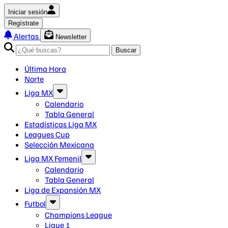
Iniciar sesión
Regístrate
Alertas
Newsletter
Buscar
Última Hora
Norte
Liga MX
Calendario
Tabla General
Estadísticas Liga MX
Leagues Cup
Selección Mexicana
Liga MX Femenil
Calendario
Tabla General
Liga de Expansión MX
Futbol
Champions League
Ligue 1