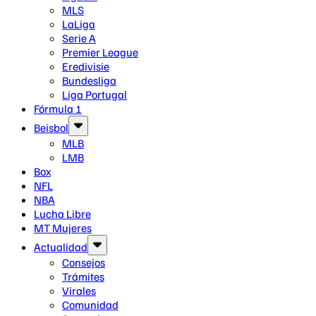
MLS
LaLiga
Serie A
Premier League
Eredivisie
Bundesliga
Liga Portugal
Fórmula 1
Beisbol
MLB
LMB
Box
NFL
NBA
Lucha Libre
MT Mujeres
Actualidad
Consejos
Trámites
Virales
Comunidad