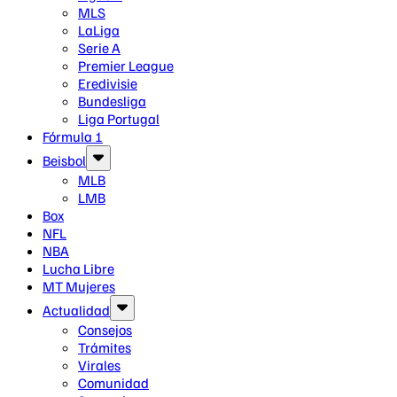
MLS
LaLiga
Serie A
Premier League
Eredivisie
Bundesliga
Liga Portugal
Fórmula 1
Beisbol
MLB
LMB
Box
NFL
NBA
Lucha Libre
MT Mujeres
Actualidad
Consejos
Trámites
Virales
Comunidad