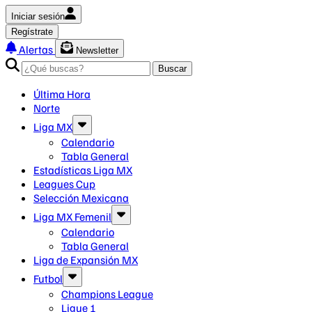
Iniciar sesión
Regístrate
Alertas
Newsletter
Buscar
Última Hora
Norte
Liga MX
Calendario
Tabla General
Estadísticas Liga MX
Leagues Cup
Selección Mexicana
Liga MX Femenil
Calendario
Tabla General
Liga de Expansión MX
Futbol
Champions League
Ligue 1