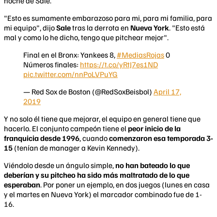
noche de Sale.
"Esto es sumamente embarazoso para mi, para mi familia, para
mi equipo", dijo
Sale
tras la derrota en
Nueva York
. "Esto está
mal y como lo he dicho, tengo que pitchear mejor".
Final en el Bronx: Yankees 8,
#MediasRojas
0
Números finales:
https://t.co/yRtJ7es1ND
pic.twitter.com/nnPoLVPuYG
— Red Sox de Boston (@RedSoxBeisbol)
April 17,
2019
Y no solo él tiene que mejorar, el equipo en general tiene que
hacerlo. El conjunto campeón tiene el
peor inicio de la
franquicia desde 1996
, cuando
comenzaron esa temporada 3-
15
(tenían de manager a Kevin Kennedy).
Viéndolo desde un ángulo simple,
no han bateado lo que
deberían y su pitcheo ha sido más maltratado de lo que
esperaban
. Por poner un ejemplo, en dos juegos (lunes en casa
y el martes en Nueva York) el marcador combinado fue de 1-
16.