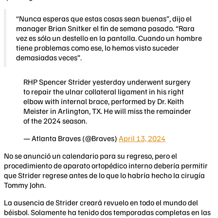
“Nunca esperas que estas cosas sean buenas”, dijo el
manager Brian Snitker el fin de semana pasado. “Rara
vez es sólo un destello en la pantalla. Cuando un hombre
tiene problemas como ese, lo hemos visto suceder
demasiadas veces”.
RHP Spencer Strider yesterday underwent surgery
to repair the ulnar collateral ligament in his right
elbow with internal brace, performed by Dr. Keith
Meister in Arlington, TX. He will miss the remainder
of the 2024 season.
— Atlanta Braves (@Braves)
April 13, 2024
No se anunció un calendario para su regreso, pero el
procedimiento de aparato ortopédico interno debería permitir
que Strider regrese antes de lo que lo habría hecho la cirugía
Tommy John.
La ausencia de Strider creará revuelo en todo el mundo del
béisbol. Solamente ha tenido dos temporadas completas en las