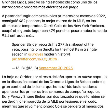
Grandes Ligas, pero ya se ha establecido como uno de los
lanzadores abridores más eléctricos del juego.
A pesar de fungir como relevo los primeros dos meses de 2022,
consiguió 482 ponches, la mejor marca de la MLB, en las
últimas dos temporadas. Gerrit Cole, de los New York Yankees,
ocupó el segundo lugar con 479 ponches pese a haber lanzado
91.1 entradas más.
Spencer Strider records his 277th strikeout of the
year, passing John Smoltz for the most Ks in a single
season in
@Braves
modern history!
pic.twitter.com/B6CQUzIjfb
— MLB (@MLB)
September 30, 2023
La baja de Strider por el resto del año aporta un nuevo capítulo
en la discusión actual de las Grandes Ligas de Béisbol sobre la
gran cantidad de lesiones que han sufrido los lanzadores
apenas en las primeras tres semanas de campaña regular.
Eury Pérez y Shane Bieber son dos lanzadores que también se
perderán la temporada de la MLB por lesiones en el codo,
mientras que el ya mencionado Cole se perderá al menos dos