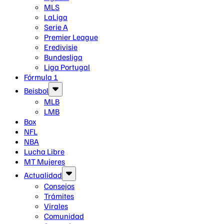
MLS
LaLiga
Serie A
Premier League
Eredivisie
Bundesliga
Liga Portugal
Fórmula 1
Beisbol
MLB
LMB
Box
NFL
NBA
Lucha Libre
MT Mujeres
Actualidad
Consejos
Trámites
Virales
Comunidad