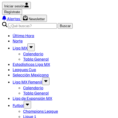
Iniciar sesión
Regístrate
Alertas
Newsletter
Buscar
Última Hora
Norte
Liga MX
Calendario
Tabla General
Estadísticas Liga MX
Leagues Cup
Selección Mexicana
Liga MX Femenil
Calendario
Tabla General
Liga de Expansión MX
Futbol
Champions League
Ligue 1