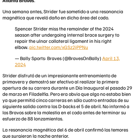
Atlanta Braves
.
Una semana antes, Strider fue sometido a una resonancia
magnética que reveló daño en dicha área del codo.
Spencer Strider miss the remainder of the 2024
season after undergoing internal brace surgery to
repair the ulnar collateral ligament in his right
elbow.
pic.twitter.com/xGSz2jPPNu
— Bally Sports: Braves (@BravesOnBally)
April 13,
2024
Strider disfrutó de un impresionante entrenamiento de
primavera y demostró ser efectivo al realizar la primera
apertura de su carrera durante un Día Inaugural el pasado 29
de marzo en Filadelfia. Pero era obvio que algo no estaba bien
ya que permitió cinco carreras en sólo cuatro entradas de su
siguiente salida contra los D-backs el 5 de abril. No informó a
los Bravos sobre la molestia en el codo antes de terminar su
esfuerzo de 88 lanzamientos.
La resonancia magnética del 6 de abril confirmó los temores
que surgieron la noche anterior.