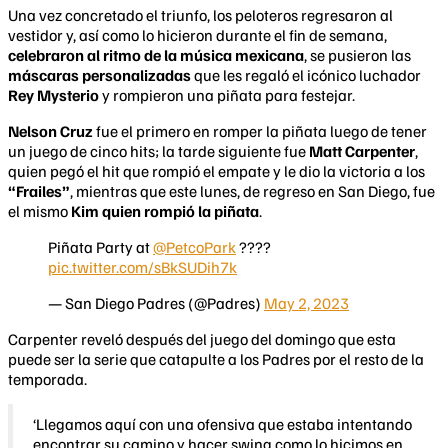
Una vez concretado el triunfo, los peloteros regresaron al
vestidor y, así como lo hicieron durante el fin de semana,
celebraron al ritmo de la música mexicana
, se pusieron las
máscaras personalizadas
que les regaló el icónico luchador
Rey Mysterio
y rompieron una piñata para festejar.
Nelson Cruz
fue el primero en romper la piñata luego de tener
un juego de cinco hits; la tarde siguiente fue
Matt Carpenter
,
quien pegó el hit que rompió el empate y le dio la victoria a los
“Frailes”
, mientras que este lunes, de regreso en San Diego, fue
el mismo
Kim quien rompió la piñata
.
Piñata Party at
@PetcoPark
????
pic.twitter.com/sBkSUDih7k
— San Diego Padres (@Padres)
May 2, 2023
Carpenter reveló después del juego del domingo que esta
puede ser la serie que catapulte a los Padres por el resto de la
temporada.
‘Llegamos aquí con una ofensiva que estaba intentando
encontrar su camino y hacer swing como lo hicimos en