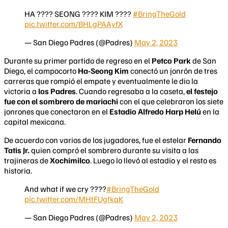
HA ???? SEONG ???? KIM ????
#BringTheGold
pic.twitter.com/BHLgPAAyfX
— San Diego Padres (@Padres)
May 2, 2023
Durante su primer partido de regreso en el
Petco Park
de San
Diego, el campocorto
Ha-Seong Kim
conectó un jonrón de tres
carreras que rompió el empate y eventualmente le dio la
victoria a
los Padres
. Cuando regresaba a la caseta,
el festejo
fue con el sombrero de mariachi
con el que celebraron los siete
jonrones que conectaron en el
Estadio Alfredo Harp Helú
en la
capital mexicana.
De acuerdo con varios de los jugadores, fue el estelar
Fernando
Tatis Jr.
quien compró el sombrero durante su visita a las
trajineras de
Xochimilco
. Luego lo llevó al estadio y el resto es
historia.
And what if we cry ????
#BringTheGold
pic.twitter.com/MHtFUgfkqK
— San Diego Padres (@Padres)
May 2, 2023