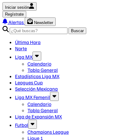
Iniciar sesión
Regístrate
Alertas
Newsletter
Buscar
Última Hora
Norte
Liga MX
Calendario
Tabla General
Estadísticas Liga MX
Leagues Cup
Selección Mexicana
Liga MX Femenil
Calendario
Tabla General
Liga de Expansión MX
Futbol
Champions League
Ligue 1