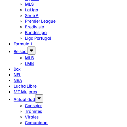
MLS
LaLiga
Serie A
Premier League
Eredivisie
Bundesliga
Liga Portugal
Fórmula 1
Beisbol
MLB
LMB
Box
NFL
NBA
Lucha Libre
MT Mujeres
Actualidad
Consejos
Trámites
Virales
Comunidad