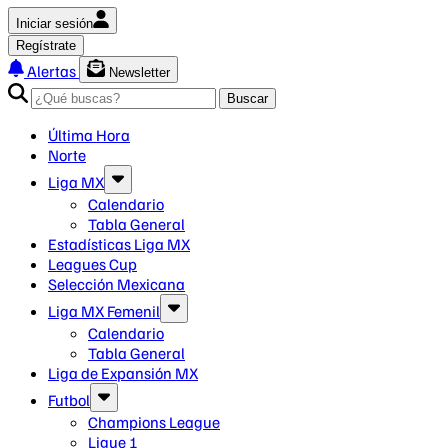
Iniciar sesión
Regístrate
Alertas
Newsletter
Buscar
Última Hora
Norte
Liga MX
Calendario
Tabla General
Estadísticas Liga MX
Leagues Cup
Selección Mexicana
Liga MX Femenil
Calendario
Tabla General
Liga de Expansión MX
Futbol
Champions League
Ligue 1