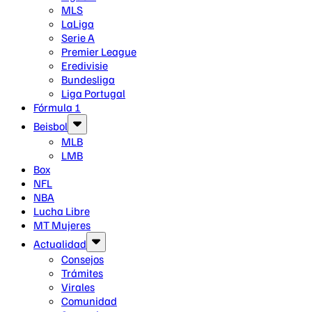
MLS
LaLiga
Serie A
Premier League
Eredivisie
Bundesliga
Liga Portugal
Fórmula 1
Beisbol
MLB
LMB
Box
NFL
NBA
Lucha Libre
MT Mujeres
Actualidad
Consejos
Trámites
Virales
Comunidad