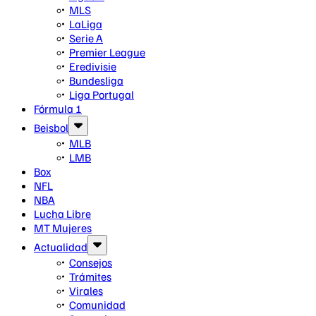
MLS
LaLiga
Serie A
Premier League
Eredivisie
Bundesliga
Liga Portugal
Fórmula 1
Beisbol
MLB
LMB
Box
NFL
NBA
Lucha Libre
MT Mujeres
Actualidad
Consejos
Trámites
Virales
Comunidad