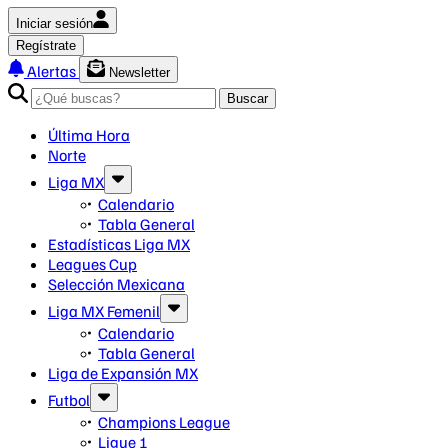
Iniciar sesión
Regístrate
Alertas
Newsletter
Buscar
Última Hora
Norte
Liga MX
Calendario
Tabla General
Estadísticas Liga MX
Leagues Cup
Selección Mexicana
Liga MX Femenil
Calendario
Tabla General
Liga de Expansión MX
Futbol
Champions League
Ligue 1