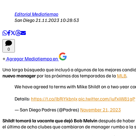
Editorial Mediotiempo
San Diego
21.11.2023 10:28:53
0
Agregar Mediotiempo en
Una larga búsqueda que incluyó a algunos de los mejores candid
nuevo manager
por las próximas dos temporadas de la
MLB
.
We have agreed to terms with Mike Shildt on a two-year c
Details:
https://t.co/lbRjYkbnJx
pic.twitter.com/juFxjW81gP
— San Diego Padres (@Padres)
November 21, 2023
Shildt tomará la vacante que dejó Bob Melvin
después de haber f
el último de ocho clubes que cambiaron de manager rumbo a la 