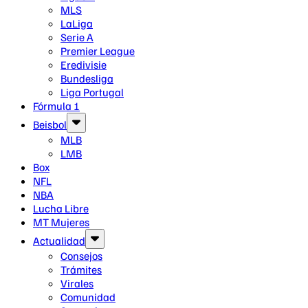
MLS
LaLiga
Serie A
Premier League
Eredivisie
Bundesliga
Liga Portugal
Fórmula 1
Beisbol
MLB
LMB
Box
NFL
NBA
Lucha Libre
MT Mujeres
Actualidad
Consejos
Trámites
Virales
Comunidad