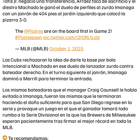
Tatis Jr. negoció una transferencia, Arráez tocó de sacrificio y el
diestro Machado le ganó el duelo de perfiles al zurdo Imanaga
con un jonrón de 404 pies al jardin izquierdo que colocó la
pizarra 3-0.
The
@Padres
are on the board first in Game 2!
#Postseason
pic.twitter.com/l3f0RLfLdd
— MLB (@MLB)
October 1, 2025
Los Cubs rechazaron la idea de darle la base por bola
intencional a Machado en ese duelo de lanzador zurdo contra
bateador derecho. En el turno siguiente al jonrón, Imanaga
dominó a Merrill para terminar la entrada.
Los mismos bateadores que el manager Craig Counsell le había
evitado a Imanaga, fueron los mismos que le terminaron
haciendo el daño suficiente para que San Diego regrese en la
serie y provoque un juego en el que el ganador tomará todo
rumbo a la Serie Divisional en la que los Brewers de Milwaukee
esperan pacientemente tras firmar el mejor récord en toda la
MLB.
Te recomendamos: