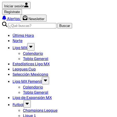
Iniciar sesión
Regístrate
Alertas
Newsletter
Buscar
Última Hora
Norte
Liga MX
Calendario
Tabla General
Estadísticas Liga MX
Leagues Cup
Selección Mexicana
Liga MX Femenil
Calendario
Tabla General
Liga de Expansión MX
Futbol
Champions League
Ligue 1