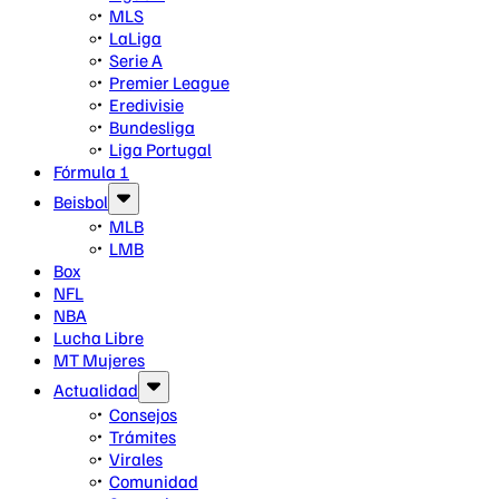
MLS
LaLiga
Serie A
Premier League
Eredivisie
Bundesliga
Liga Portugal
Fórmula 1
Beisbol
MLB
LMB
Box
NFL
NBA
Lucha Libre
MT Mujeres
Actualidad
Consejos
Trámites
Virales
Comunidad