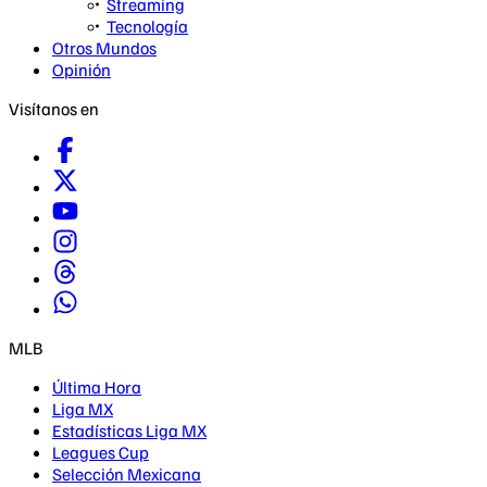
Streaming
Tecnología
Otros Mundos
Opinión
Visítanos en
MLB
Última Hora
Liga MX
Estadísticas Liga MX
Leagues Cup
Selección Mexicana