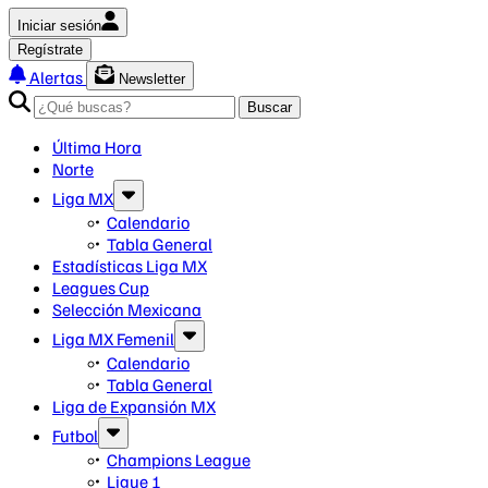
Iniciar sesión
Regístrate
Alertas
Newsletter
Buscar
Última Hora
Norte
Liga MX
Calendario
Tabla General
Estadísticas Liga MX
Leagues Cup
Selección Mexicana
Liga MX Femenil
Calendario
Tabla General
Liga de Expansión MX
Futbol
Champions League
Ligue 1