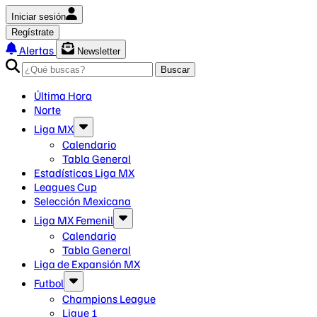
Iniciar sesión
Regístrate
Alertas
Newsletter
Buscar
Última Hora
Norte
Liga MX
Calendario
Tabla General
Estadísticas Liga MX
Leagues Cup
Selección Mexicana
Liga MX Femenil
Calendario
Tabla General
Liga de Expansión MX
Futbol
Champions League
Ligue 1