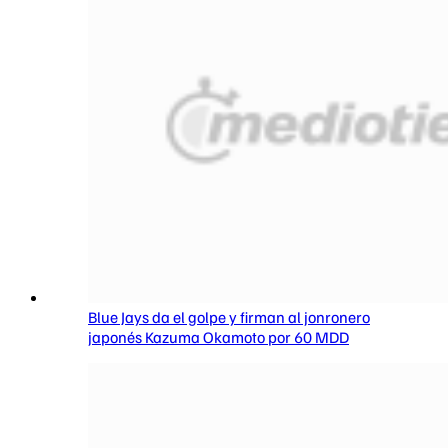
Blue Jays da el golpe y firman al jonronero
japonés Kazuma Okamoto por 60 MDD