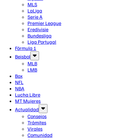
MLS
LaLiga
Serie A
Premier League
Eredivisie
Bundesliga
Liga Portugal
Fórmula 1
Beisbol
MLB
LMB
Box
NFL
NBA
Lucha Libre
MT Mujeres
Actualidad
Consejos
Trámites
Virales
Comunidad