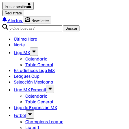
Iniciar sesión
Regístrate
Alertas
Newsletter
Buscar
Última Hora
Norte
Liga MX
Calendario
Tabla General
Estadísticas Liga MX
Leagues Cup
Selección Mexicana
Liga MX Femenil
Calendario
Tabla General
Liga de Expansión MX
Futbol
Champions League
Ligue 1