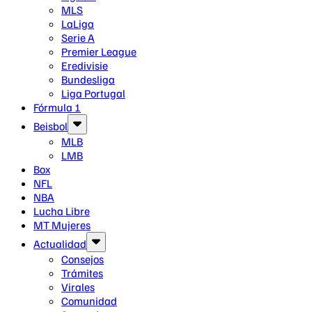
MLS
LaLiga
Serie A
Premier League
Eredivisie
Bundesliga
Liga Portugal
Fórmula 1
Beisbol
MLB
LMB
Box
NFL
NBA
Lucha Libre
MT Mujeres
Actualidad
Consejos
Trámites
Virales
Comunidad