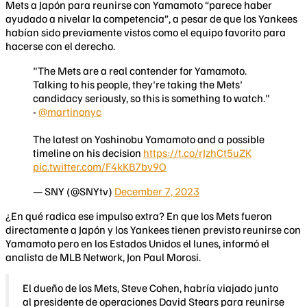
Mets a Japón para reunirse con Yamamoto “parece haber
ayudado a nivelar la competencia”, a pesar de que los Yankees
habían sido previamente vistos como el equipo favorito para
hacerse con el derecho.
"The Mets are a real contender for Yamamoto.
Talking to his people, they're taking the Mets'
candidacy seriously, so this is something to watch."
-
@martinonyc
The latest on Yoshinobu Yamamoto and a possible
timeline on his decision
https://t.co/rJzhCt5uZK
pic.twitter.com/F4kKB7bv9O
— SNY (@SNYtv)
December 7, 2023
¿En qué radica ese impulso extra? En que los Mets fueron
directamente a Japón y los Yankees tienen previsto reunirse con
Yamamoto pero en los Estados Unidos el lunes, informó el
analista de MLB Network, Jon Paul Morosi.
El dueño de los Mets, Steve Cohen, habría viajado junto
al presidente de operaciones David Stears para reunirse