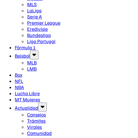
MLS
LaLiga
Serie A
Premier League
Eredivisie
Bundesliga
Liga Portugal
Fórmula 1
Beisbol
MLB
LMB
Box
NFL
NBA
Lucha Libre
MT Mujeres
Actualidad
Consejos
Trámites
Virales
Comunidad