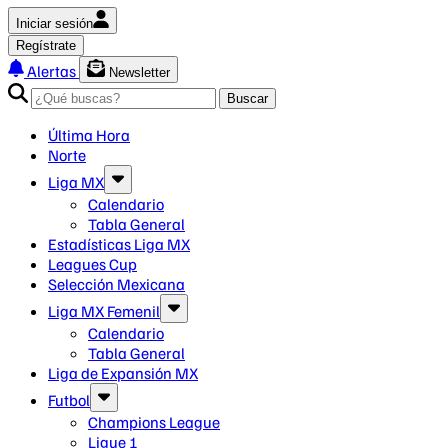
Iniciar sesión
Regístrate
Alertas
Newsletter
Buscar
Última Hora
Norte
Liga MX
Calendario
Tabla General
Estadísticas Liga MX
Leagues Cup
Selección Mexicana
Liga MX Femenil
Calendario
Tabla General
Liga de Expansión MX
Futbol
Champions League
Ligue 1