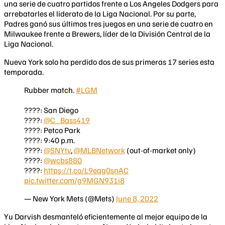
una serie de cuatro partidos frente a Los Angeles Dodgers para
arrebatarles el liderato de la Liga Nacional. Por su parte,
Padres ganó sus últimos tres juegos en una serie de cuatro en
Milwaukee frente a Brewers, líder de la División Central de la
Liga Nacional.
Nueva York solo ha perdido dos de sus primeras 17 series esta
temporada.
Rubber match.
#LGM
????: San Diego
????:
@C_Bass419
????: Petco Park
????: 9:40 p.m.
????:
@SNYtv
,
@MLBNetwork
(out-of-market only)
????:
@wcbs880
????:
https://t.co/L9eqg0snAC
pic.twitter.com/g9MGN931i8
— New York Mets (@Mets)
June 8, 2022
Yu Darvish desmanteló eficientemente al mejor equipo de la