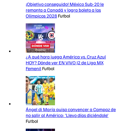
¡Objetivo conseguido! México Sub-20 le
remonta a Canadá y logra boleto a los
Olímpicos 2028
Futbol
¿A qué hora juega América vs. Cruz Azul
HOY? Dónde ver EN VIVO J2 de Liga MX
Femenil
Futbol
Ángel di María quiso convencer a Campaz de
no salir al América: 'Llevo días diciéndole'
Futbol