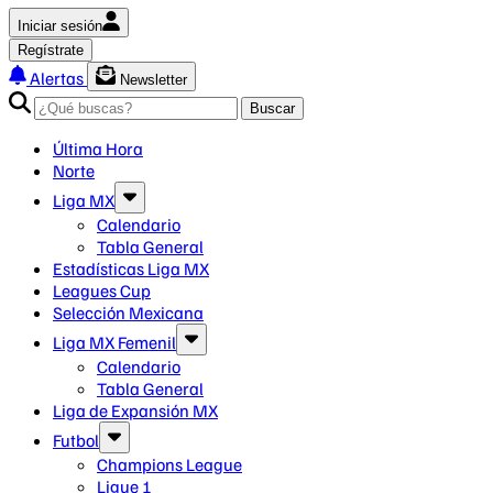
Iniciar sesión
Regístrate
Alertas
Newsletter
Buscar
Última Hora
Norte
Liga MX
Calendario
Tabla General
Estadísticas Liga MX
Leagues Cup
Selección Mexicana
Liga MX Femenil
Calendario
Tabla General
Liga de Expansión MX
Futbol
Champions League
Ligue 1