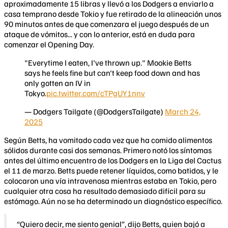
aproximadamente 15 libras y llevó a los Dodgers a enviarlo a
casa temprano desde Tokio y fue retirado de la alineación unos
90 minutos antes de que comenzara el juego después de un
ataque de vómitos... y con lo anterior, está en duda para
comenzar el Opening Day.
"Everytime I eaten, I've thrown up." Mookie Betts
says he feels fine but can't keep food down and has
only gotten an IV in
Tokyo.
pic.twitter.com/cTPgUY1nnv
— Dodgers Tailgate (@DodgersTailgate)
March 24,
2025
Según Betts, ha vomitado cada vez que ha comido alimentos
sólidos durante casi dos semanas. Primero notó los síntomas
antes del último encuentro de los Dodgers en la Liga del Cactus
el 11 de marzo. Betts puede retener líquidos, como batidos, y le
colocaron una vía intravenosa mientras estaba en Tokio, pero
cualquier otra cosa ha resultado demasiado difícil para su
estómago. Aún no se ha determinado un diagnóstico específico.
“Quiero decir, me siento genial”, dijo Betts, quien bajó a