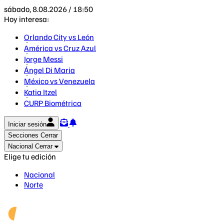
sábado, 8.08.2026 / 18:50
Hoy interesa:
Orlando City vs León
América vs Cruz Azul
Jorge Messi
Ángel Di Maria
México vs Venezuela
Katia Itzel
CURP Biométrica
Iniciar sesión
Secciones
Cerrar
Nacional
Cerrar
Elige tu edición
Nacional
Norte