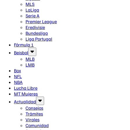
MLS
LaLiga
Serie A
Premier League
Eredivisie
Bundesliga
Liga Portugal
Fórmula 1
Beisbol
MLB
LMB
Box
NFL
NBA
Lucha Libre
MT Mujeres
Actualidad
Consejos
Trámites
Virales
Comunidad