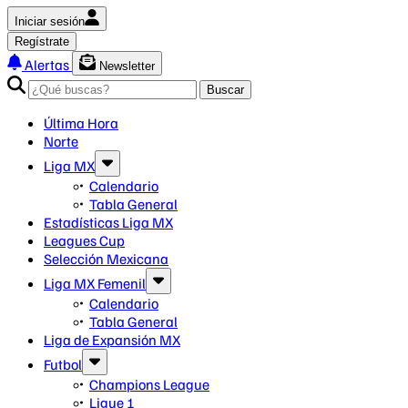
Iniciar sesión
Regístrate
Alertas
Newsletter
Buscar
Última Hora
Norte
Liga MX
Calendario
Tabla General
Estadísticas Liga MX
Leagues Cup
Selección Mexicana
Liga MX Femenil
Calendario
Tabla General
Liga de Expansión MX
Futbol
Champions League
Ligue 1