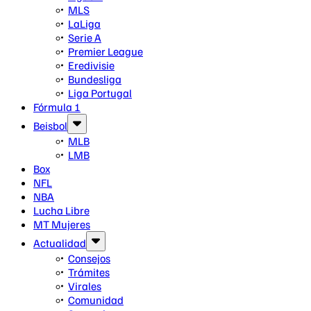
MLS
LaLiga
Serie A
Premier League
Eredivisie
Bundesliga
Liga Portugal
Fórmula 1
Beisbol
MLB
LMB
Box
NFL
NBA
Lucha Libre
MT Mujeres
Actualidad
Consejos
Trámites
Virales
Comunidad