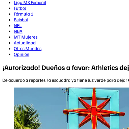
Liga MX Femenil
Futbol
Fórmula 1
Beisbol
NFL
NBA
MT Mujeres
Actualidad
Otros Mundos
Opinión
¡Autorizado! Dueños a favor: Athletics de
De acuerdo a reportes, la escuadra ya tiene luz verde para dejar