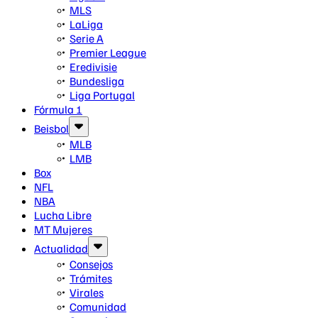
MLS
LaLiga
Serie A
Premier League
Eredivisie
Bundesliga
Liga Portugal
Fórmula 1
Beisbol
MLB
LMB
Box
NFL
NBA
Lucha Libre
MT Mujeres
Actualidad
Consejos
Trámites
Virales
Comunidad