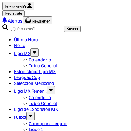
Iniciar sesión
Regístrate
Alertas
Newsletter
Buscar
Última Hora
Norte
Liga MX
Calendario
Tabla General
Estadísticas Liga MX
Leagues Cup
Selección Mexicana
Liga MX Femenil
Calendario
Tabla General
Liga de Expansión MX
Futbol
Champions League
Ligue 1