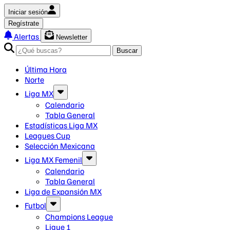
Iniciar sesión
Regístrate
Alertas
Newsletter
Buscar
Última Hora
Norte
Liga MX
Calendario
Tabla General
Estadísticas Liga MX
Leagues Cup
Selección Mexicana
Liga MX Femenil
Calendario
Tabla General
Liga de Expansión MX
Futbol
Champions League
Ligue 1