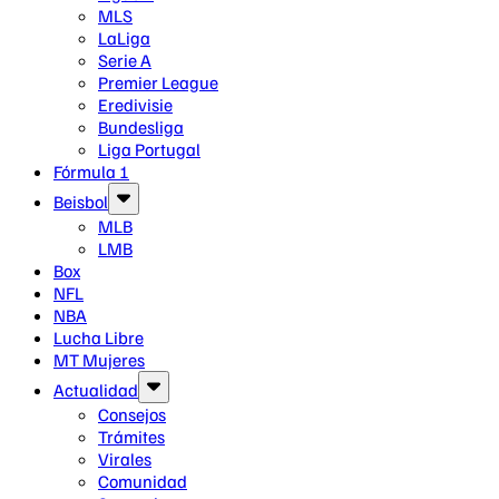
MLS
LaLiga
Serie A
Premier League
Eredivisie
Bundesliga
Liga Portugal
Fórmula 1
Beisbol
MLB
LMB
Box
NFL
NBA
Lucha Libre
MT Mujeres
Actualidad
Consejos
Trámites
Virales
Comunidad