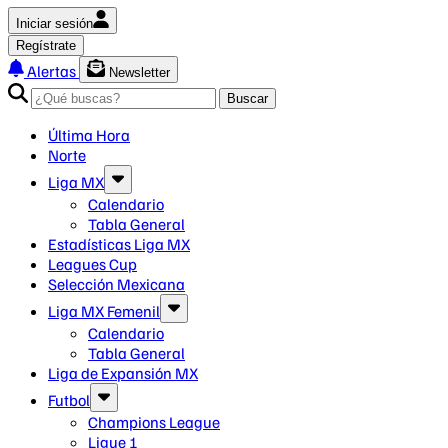
Iniciar sesión
Regístrate
Alertas
Newsletter
Buscar
Última Hora
Norte
Liga MX
Calendario
Tabla General
Estadísticas Liga MX
Leagues Cup
Selección Mexicana
Liga MX Femenil
Calendario
Tabla General
Liga de Expansión MX
Futbol
Champions League
Ligue 1