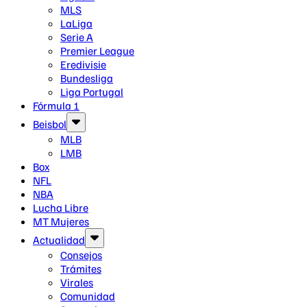
MLS
LaLiga
Serie A
Premier League
Eredivisie
Bundesliga
Liga Portugal
Fórmula 1
Beisbol
MLB
LMB
Box
NFL
NBA
Lucha Libre
MT Mujeres
Actualidad
Consejos
Trámites
Virales
Comunidad