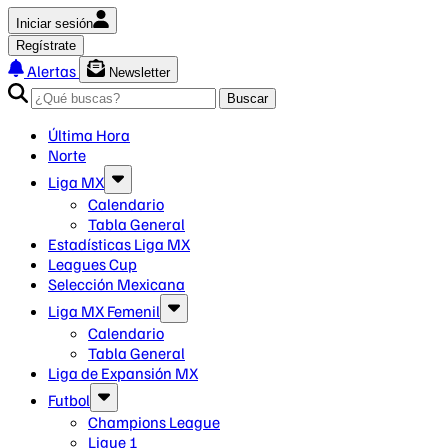
Iniciar sesión
Regístrate
Alertas
Newsletter
Buscar
Última Hora
Norte
Liga MX
Calendario
Tabla General
Estadísticas Liga MX
Leagues Cup
Selección Mexicana
Liga MX Femenil
Calendario
Tabla General
Liga de Expansión MX
Futbol
Champions League
Ligue 1