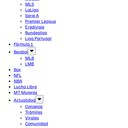
MLS
LaLiga
Serie A
Premier League
Eredivisie
Bundesliga
Liga Portugal
Fórmula 1
Beisbol
MLB
LMB
Box
NFL
NBA
Lucha Libre
MT Mujeres
Actualidad
Consejos
Trámites
Virales
Comunidad