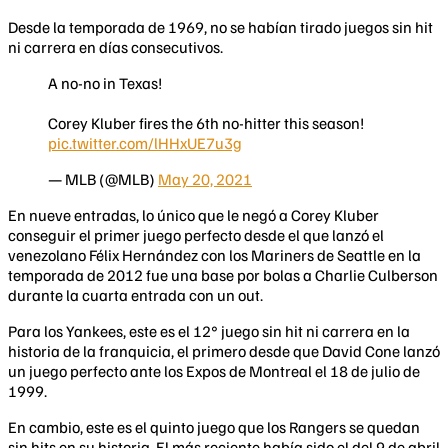
Desde la temporada de 1969, no se habían tirado juegos sin hit
ni carrera en días consecutivos.
A no-no in Texas!
Corey Kluber fires the 6th no-hitter this season!
pic.twitter.com/lHHxUE7u3g
— MLB (@MLB)
May 20, 2021
En nueve entradas, lo único que le negó a Corey Kluber
conseguir el primer juego perfecto desde el que lanzó el
venezolano Félix Hernández con los Mariners de Seattle en la
temporada de 2012 fue una base por bolas a Charlie Culberson
durante la cuarta entrada con un out.
Para los Yankees, este es el 12° juego sin hit ni carrera en la
historia de la franquicia, el primero desde que David Cone lanzó
un juego perfecto ante los Expos de Montreal el 18 de julio de
1999.
En cambio, este es el quinto juego que los Rangers se quedan
sin hits en su historia. El más reciente había sido el del 9 de abril