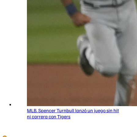
MLB. Spencer Turnbull lanzó un juego sin hit
ni carrera con Tigers