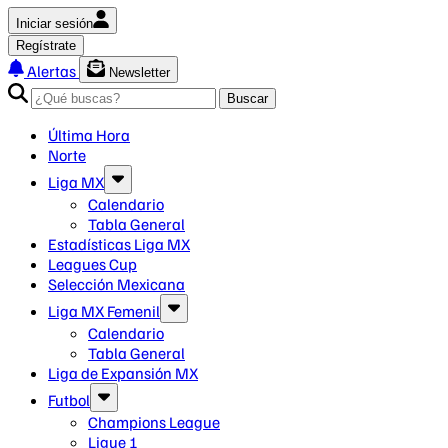
Iniciar sesión
Regístrate
Alertas
Newsletter
Buscar
Última Hora
Norte
Liga MX
Calendario
Tabla General
Estadísticas Liga MX
Leagues Cup
Selección Mexicana
Liga MX Femenil
Calendario
Tabla General
Liga de Expansión MX
Futbol
Champions League
Ligue 1