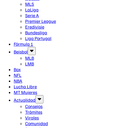
MLS
LaLiga
Serie A
Premier League
Eredivisie
Bundesliga
Liga Portugal
Fórmula 1
Beisbol
MLB
LMB
Box
NFL
NBA
Lucha Libre
MT Mujeres
Actualidad
Consejos
Trámites
Virales
Comunidad