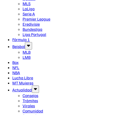
MLS
LaLiga
Serie A
Premier League
Eredivisie
Bundesliga
Liga Portugal
Fórmula 1
Beisbol
MLB
LMB
Box
NFL
NBA
Lucha Libre
MT Mujeres
Actualidad
Consejos
Trámites
Virales
Comunidad