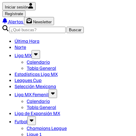
Iniciar sesión
Regístrate
Alertas
Newsletter
Buscar
Última Hora
Norte
Liga MX
Calendario
Tabla General
Estadísticas Liga MX
Leagues Cup
Selección Mexicana
Liga MX Femenil
Calendario
Tabla General
Liga de Expansión MX
Futbol
Champions League
Ligue 1