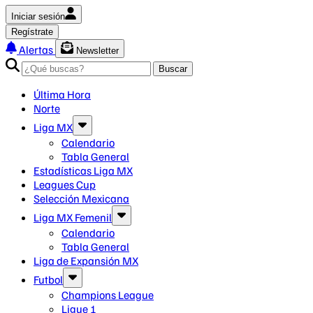
Iniciar sesión
Regístrate
Alertas
Newsletter
Buscar
Última Hora
Norte
Liga MX
Calendario
Tabla General
Estadísticas Liga MX
Leagues Cup
Selección Mexicana
Liga MX Femenil
Calendario
Tabla General
Liga de Expansión MX
Futbol
Champions League
Ligue 1