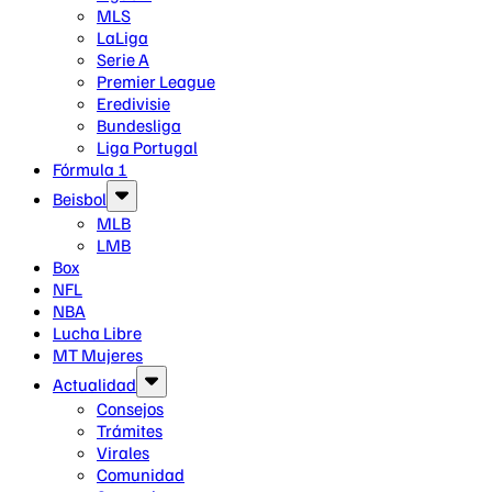
MLS
LaLiga
Serie A
Premier League
Eredivisie
Bundesliga
Liga Portugal
Fórmula 1
Beisbol
MLB
LMB
Box
NFL
NBA
Lucha Libre
MT Mujeres
Actualidad
Consejos
Trámites
Virales
Comunidad