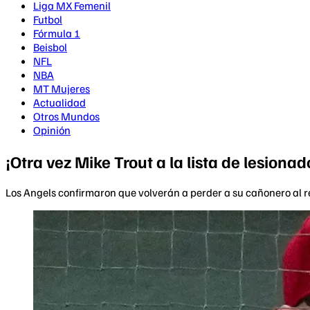
Liga MX Femenil
Futbol
Fórmula 1
Beisbol
NFL
NBA
MT Mujeres
Actualidad
Otros Mundos
Opinión
¡Otra vez Mike Trout a la lista de lesionad
Los Angels confirmaron que volverán a perder a su cañonero al re