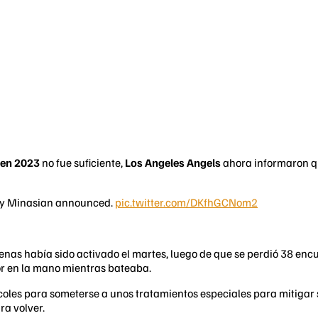
r en 2023
no fue suficiente,
Los Angeles Angels
ahora informaron q
erry Minasian announced.
pic.twitter.com/DKfhGCNom2
nas había sido activado el martes, luego de que se perdió 38 encu
lor en la mano mientras bateaba.
coles para someterse a unos tratamientos especiales para mitigar 
a volver.