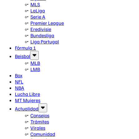
MLS
LaLiga
Serie A
Premier League
Eredivisie
Bundesliga
Liga Portugal
Fórmula 1
Beisbol
MLB
LMB
Box
NFL
NBA
Lucha Libre
MT Mujeres
Actualidad
Consejos
Trámites
Virales
Comunidad