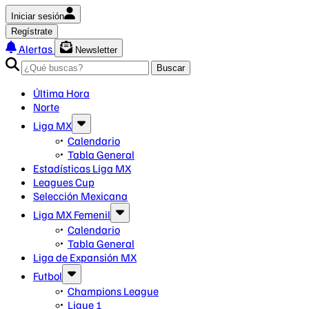
Iniciar sesión
Regístrate
Alertas
Newsletter
Buscar
Última Hora
Norte
Liga MX
Calendario
Tabla General
Estadísticas Liga MX
Leagues Cup
Selección Mexicana
Liga MX Femenil
Calendario
Tabla General
Liga de Expansión MX
Futbol
Champions League
Ligue 1