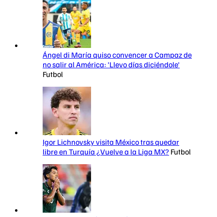
Ángel di María quiso convencer a Campaz de
no salir al América: 'Llevo días diciéndole'
Futbol
Igor Lichnovsky visita México tras quedar
libre en Turquía ¿Vuelve a la Liga MX?
Futbol