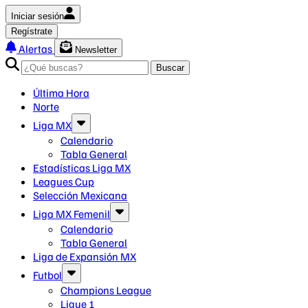
Iniciar sesión
Regístrate
Alertas
Newsletter
Buscar
Última Hora
Norte
Liga MX
Calendario
Tabla General
Estadísticas Liga MX
Leagues Cup
Selección Mexicana
Liga MX Femenil
Calendario
Tabla General
Liga de Expansión MX
Futbol
Champions League
Ligue 1