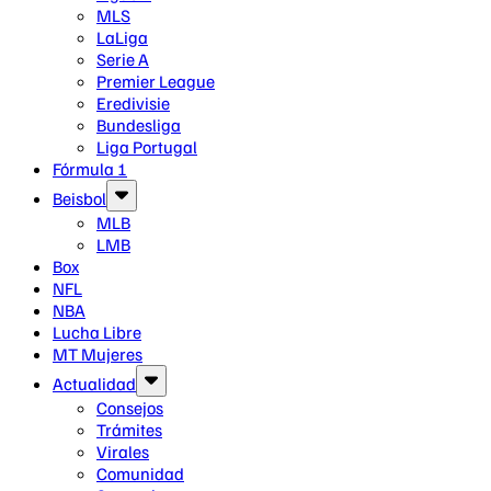
MLS
LaLiga
Serie A
Premier League
Eredivisie
Bundesliga
Liga Portugal
Fórmula 1
Beisbol
MLB
LMB
Box
NFL
NBA
Lucha Libre
MT Mujeres
Actualidad
Consejos
Trámites
Virales
Comunidad