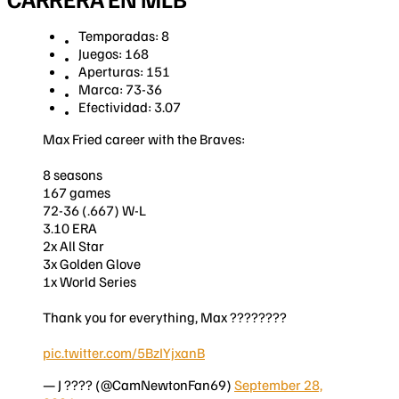
Temporadas: 8
Juegos: 168
Aperturas: 151
Marca: 73-36
Efectividad: 3.07
Max Fried career with the Braves:
8 seasons
167 games
72-36 (.667) W-L
3.10 ERA
2x All Star
3x Golden Glove
1x World Series
Thank you for everything, Max ????????
pic.twitter.com/5BzIYjxanB
— J ???? (@CamNewtonFan69)
September 28,